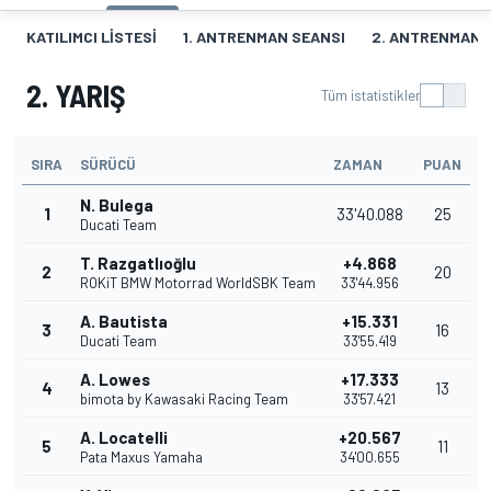
KATILIMCI LISTESI
1. ANTRENMAN SEANSI
2. ANTRENMAN 
2. YARIŞ
Tüm istatistikler
SIRA
SÜRÜCÜ
ZAMAN
PUAN
N. Bulega
1
33'40.088
25
Ducati Team
T. Razgatlıoğlu
+4.868
2
20
ROKiT BMW Motorrad WorldSBK Team
33'44.956
A. Bautista
+15.331
3
16
Ducati Team
33'55.419
A. Lowes
+17.333
4
13
bimota by Kawasaki Racing Team
33'57.421
A. Locatelli
+20.567
5
11
Pata Maxus Yamaha
34'00.655