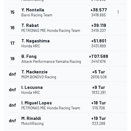
Y. Montella
+38.577
15
1
Barni Racing Team
34'18.665
T. Rabat
+39.119
16
PETRONAS MIE Honda Racing Team
34'19.207
T. Nagashima
+51.801
17
Honda HRC
34'31.889
B. Fong
+1'07.588
18
Attack Performance Yamaha Racing
34'47.676
T. Mackenzie
+5 Tur
dnf
MGM BONOVO Racing
26'06.508
I. Lecuona
+9 Tur
dnf
Honda HRC
19'32.281
I. Miguel Lopes
+18 Tur
dnf
PETRONAS MIE Honda Racing Team
5'19.706
M. Rinaldi
+19 Tur
dnf
MotoXRacing
3'23.288