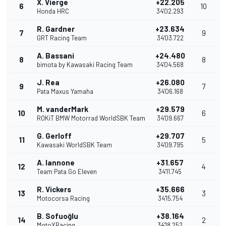
X. Vierge
+22.205
6
10
Honda HRC
34'02.293
R. Gardner
+23.634
7
9
GRT Racing Team
34'03.722
A. Bassani
+24.480
8
8
bimota by Kawasaki Racing Team
34'04.568
J. Rea
+26.080
9
7
Pata Maxus Yamaha
34'06.168
M. vanderMark
+29.579
10
6
ROKiT BMW Motorrad WorldSBK Team
34'09.667
G. Gerloff
+29.707
11
5
Kawasaki WorldSBK Team
34'09.795
A. Iannone
+31.657
12
4
Team Pata Go Eleven
34'11.745
R. Vickers
+35.666
13
3
Motocorsa Racing
34'15.754
B. Sofuoğlu
+38.164
14
2
MotoXRacing
34'18.252