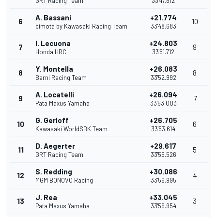
GRT Racing Team
33'47.612
A. Bassani
+21.774
6
10
bimota by Kawasaki Racing Team
33'48.683
I. Lecuona
+24.803
7
9
Honda HRC
33'51.712
Y. Montella
+26.083
8
8
Barni Racing Team
33'52.992
A. Locatelli
+26.094
9
7
Pata Maxus Yamaha
33'53.003
G. Gerloff
+26.705
10
6
Kawasaki WorldSBK Team
33'53.614
D. Aegerter
+29.617
11
5
GRT Racing Team
33'56.526
S. Redding
+30.086
12
4
MGM BONOVO Racing
33'56.995
J. Rea
+33.045
13
3
Pata Maxus Yamaha
33'59.954