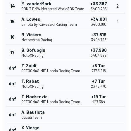
M. vanderMark
+33.387
14
2
ROKiT BMW Motorrad WorldSBK Team
34'00.296
A. Lowes
+34.001
15
1
bimota by Kawasaki Racing Team
34'00.910
R. Vickers
+37.819
16
Motocorsa Racing
34'04.728
B. Sofuoğlu
+37.990
17
MotoXRacing
34'04.899
Z. Zaidi
+5 Tur
dnf
PETRONAS MIE Honda Racing Team
27'33.918
T. Rabat
+7 Tur
dnf
MotoXRacing
23'48.470
T. Mackenzie
+19 Tur
dnf
PETRONAS MIE Honda Racing Team
4'47.384
A. Bautista
dnf
Ducati Team
X. Vierge
dnf