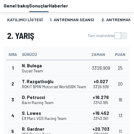
Genel bakış
Sonuçlar
Haberler
KATILIMCI LISTESI
1. ANTRENMAN SEANSI
2. ANTRENMAN 
2. YARIŞ
Tüm istatistikler
SIRA
SÜRÜCÜ
ZAMAN
PUAN
N. Bulega
1
33'26.909
25
Ducati Team
T. Razgatlıoğlu
+0.027
2
20
ROKiT BMW Motorrad WorldSBK Team
33'26.936
D. Petrucci
+16.276
3
16
Barni Racing Team
33'43.185
S. Lowes
+16.452
4
13
Elf Marc VDS Racing Team
33'43.361
R. Gardner
+20.703
5
11