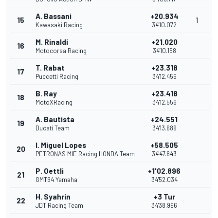
A. Bassani
+20.934
15
1
Kawasaki Racing
34'10.072
M. Rinaldi
+21.020
16
Motocorsa Racing
34'10.158
T. Rabat
+23.318
17
Puccetti Racing
34'12.456
B. Ray
+23.418
18
MotoXRacing
34'12.556
A. Bautista
+24.551
19
Ducati Team
34'13.689
I. Miguel Lopes
+58.505
20
PETRONAS MIE Racing HONDA Team
34'47.643
P. Oettli
+1'02.896
21
GMT94 Yamaha
34'52.034
H. Syahrin
+3 Tur
22
JDT Racing Team
34'38.996