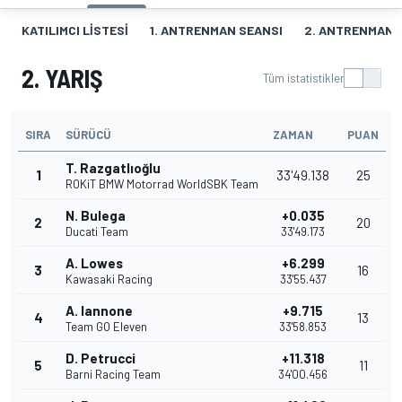
KATILIMCI LISTESI
1. ANTRENMAN SEANSI
2. ANTRENMAN 
2. YARIŞ
Tüm istatistikler
SIRA
SÜRÜCÜ
ZAMAN
PUAN
T. Razgatlıoğlu
1
33'49.138
25
ROKiT BMW Motorrad WorldSBK Team
N. Bulega
+0.035
2
20
Ducati Team
33'49.173
A. Lowes
+6.299
3
16
Kawasaki Racing
33'55.437
A. Iannone
+9.715
4
13
Team GO Eleven
33'58.853
D. Petrucci
+11.318
5
11
Barni Racing Team
34'00.456