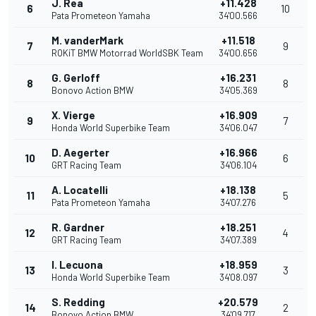
J. Rea
+11.428
6
10
Pata Prometeon Yamaha
34'00.566
M. vanderMark
+11.518
7
9
ROKiT BMW Motorrad WorldSBK Team
34'00.656
G. Gerloff
+16.231
8
8
Bonovo Action BMW
34'05.369
X. Vierge
+16.909
9
7
Honda World Superbike Team
34'06.047
D. Aegerter
+16.966
10
6
GRT Racing Team
34'06.104
A. Locatelli
+18.138
11
5
Pata Prometeon Yamaha
34'07.276
R. Gardner
+18.251
12
4
GRT Racing Team
34'07.389
I. Lecuona
+18.959
13
3
Honda World Superbike Team
34'08.097
S. Redding
+20.579
14
2
Bonovo Action BMW
34'09.717