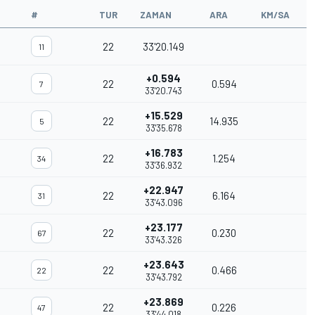
#
TUR
ZAMAN
ARA
KM/SA
22
33'20.149
11
+0.594
22
0.594
7
33'20.743
+15.529
22
14.935
5
33'35.678
+16.783
22
1.254
34
33'36.932
+22.947
22
6.164
31
33'43.096
+23.177
22
0.230
67
33'43.326
+23.643
22
0.466
22
33'43.792
+23.869
22
0.226
47
33'44.018