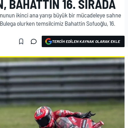
N, BAHATTIN 16. SIRADA
unun ikinci ana yarışı büyük bir mücadeleye sahne
lo Bulega olurken temsilcimiz Bahattin Sofuoğlu, 16.
TERCIH EDILEN KAYNAK OLARAK EKLE