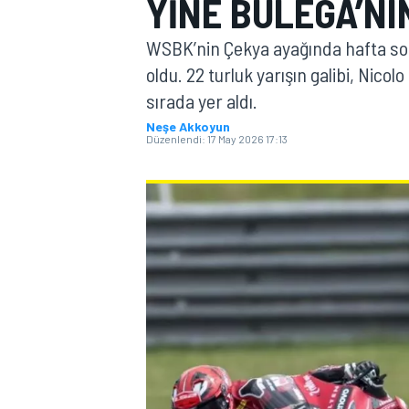
YINE BULEGA’NI
MOTOGP
WSBK’nin Çekya ayağında hafta son
oldu. 22 turluk yarışın galibi, Nico
sırada yer aldı.
Neşe Akkoyun
Düzenlendi:
17 May 2026 17:13
WORLD SUPERBIKE