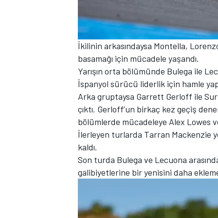
İkilinin arkasındaysa Montella, Loren
basamağı için mücadele yaşandı.
Yarışın orta bölümünde Bulega ile Lec
İspanyol sürücü liderlik için hamle ya
Arka gruptaysa Garrett Gerloff ile S
çıktı. Gerloff’un birkaç kez geçiş den
bölümlerde mücadeleye Alex Lowes ve 
İlerleyen turlarda Tarran Mackenzie ye
kaldı.
Son turda Bulega ve Lecuona arasındaki
galibiyetlerine bir yenisini daha eklem