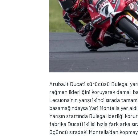
WRC
Aruba.it Ducati sürücüsü Bulega, yar
rağmen liderliğini koruyarak damalı bay
Lecuona’nın yarışı ikinci sırada tama
basamağındaysa Yari Montella yer aldı
Yarışın startında Bulega liderliği korur
fabrika Ducati ikilisi hızla fark arka s
üçüncü sıradaki Montella’dan kopmayı