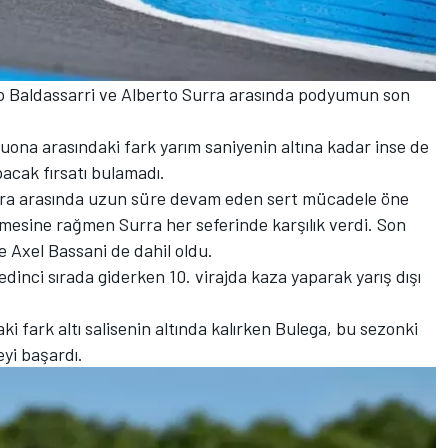
zo Baldassarri ve Alberto Surra arasında podyumun son
uona arasındaki fark yarım saniyenin altına kadar inse de
pacak fırsatı bulamadı.
urra arasında uzun süre devam eden sert mücadele öne
emesine rağmen Surra her seferinde karşılık verdi. Son
Axel Bassani de dahil oldu.
dinci sırada giderken 10. virajda kaza yaparak yarış dışı
 fark altı salisenin altında kalırken Bulega, bu sezonki
eyi başardı.