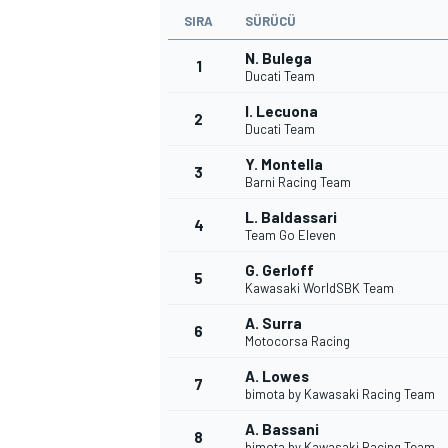
SIRA
SÜRÜCÜ
N. Bulega
1
Ducati Team
I. Lecuona
2
Ducati Team
Y. Montella
3
Barni Racing Team
L. Baldassari
4
Team Go Eleven
G. Gerloff
5
Kawasaki WorldSBK Team
A. Surra
6
Motocorsa Racing
A. Lowes
7
bimota by Kawasaki Racing Team
A. Bassani
8
bimota by Kawasaki Racing Team