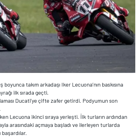
ış boyunca takım arkadaşı Iker Lecuona’nın baskısına
rağı ilk sırada geçti.
mlaması Ducati’ye çifte zafer getirdi. Podyumun son
.
ken Lecuona ikinci sıraya yerleşti. İlk turların ardından
ırayla arasındaki açmaya başladı ve ilerleyen turlarda
 başardılar.