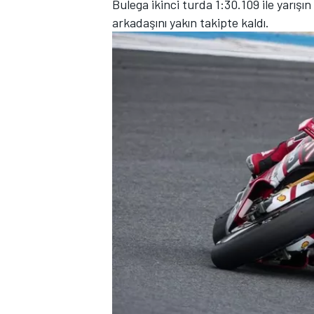
Bulega ikinci turda 1:30.109 ile yarış
arkadaşını yakın takipte kaldı.
TÜRK SPORCULAR