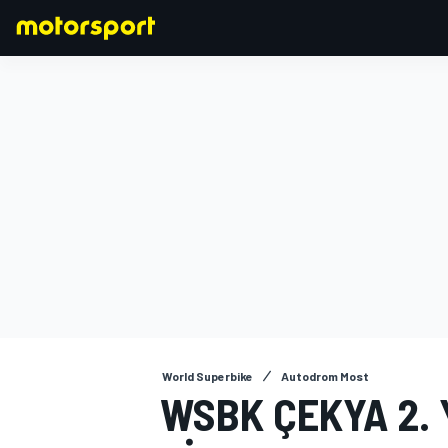
FORMULA 1
World Superbike
Autodrom Most
WSBK ÇEKYA 2. 