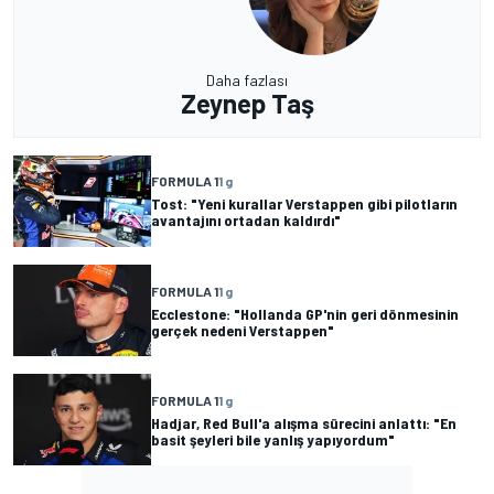
Daha fazlası
Zeynep Taş
FORMULA 1
1 g
Tost: "Yeni kurallar Verstappen gibi pilotların
avantajını ortadan kaldırdı"
FORMULA 1
1 g
Ecclestone: "Hollanda GP'nin geri dönmesinin
gerçek nedeni Verstappen"
FORMULA 1
1 g
Hadjar, Red Bull'a alışma sürecini anlattı: "En
basit şeyleri bile yanlış yapıyordum"