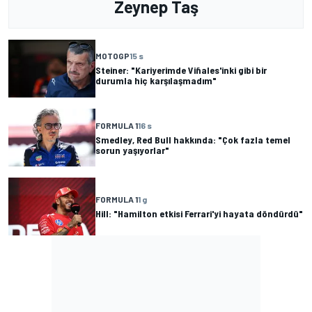
Zeynep Taş
MOTOGP
15 s
Steiner: "Kariyerimde Viñales'inki gibi bir
durumla hiç karşılaşmadım"
FORMULA 1
16 s
Smedley, Red Bull hakkında: "Çok fazla temel
sorun yaşıyorlar"
FORMULA 1
1 g
Hill: "Hamilton etkisi Ferrari'yi hayata döndürdü"