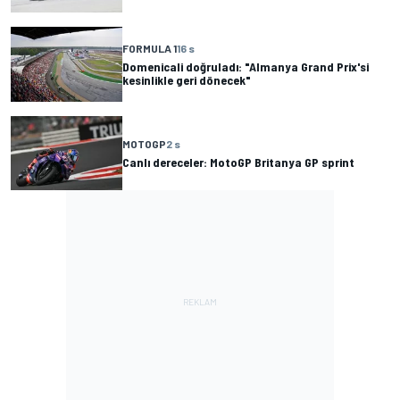
FORMULA 1
16 s
Domenicali doğruladı: "Almanya Grand Prix'si
kesinlikle geri dönecek"
MOTOGP
2 s
Canlı dereceler: MotoGP Britanya GP sprint