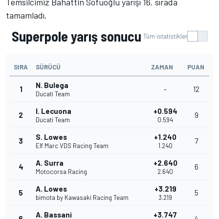
Temsilcimiz Bahattin Sofuoğlu yarışı 16. sırada
tamamladı.
Superpole yarış sonucu
Tüm istatistikler
SIRA
SÜRÜCÜ
ZAMAN
PUAN
N. Bulega
1
-
12
Ducati Team
I. Lecuona
+0.594
2
9
Ducati Team
0.594
S. Lowes
+1.240
3
7
Elf Marc VDS Racing Team
1.240
A. Surra
+2.640
4
6
Motocorsa Racing
2.640
A. Lowes
+3.219
5
5
bimota by Kawasaki Racing Team
3.219
A. Bassani
+3.747
6
4