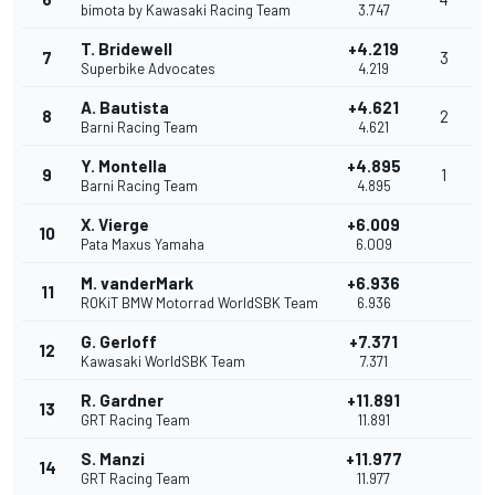
bimota by Kawasaki Racing Team
3.747
T. Bridewell
+4.219
7
3
Superbike Advocates
4.219
A. Bautista
+4.621
8
2
Barni Racing Team
4.621
Y. Montella
+4.895
9
1
Barni Racing Team
4.895
X. Vierge
+6.009
10
Pata Maxus Yamaha
6.009
M. vanderMark
+6.936
11
ROKiT BMW Motorrad WorldSBK Team
6.936
G. Gerloff
+7.371
12
Kawasaki WorldSBK Team
7.371
R. Gardner
+11.891
13
GRT Racing Team
11.891
S. Manzi
+11.977
14
GRT Racing Team
11.977