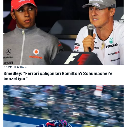
FORMULA 1
14 s
Smedley: "Ferrari çalışanları Hamilton'ı Schumacher'e
benzetiyor"