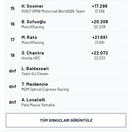
H. Soomer
+17.296
15
ROKiT BMW Motorrad WorldSBK Team
17.296
B. Sofuoğlu
+20.208
16
MotoXRacing
20.208
M. Rato
+21.691
17
MotoXRacing
21.691
S. Chantra
+22.072
18
Honda HRC
22.072
L. Baldassari
dnf
Team Go Eleven
T. Mackenzie
dnf
MGM Optical Express Racing
A. Locatelli
dnf
Pata Maxus Yamaha
TÜM SONUÇLARI GÖRÜNTÜLE