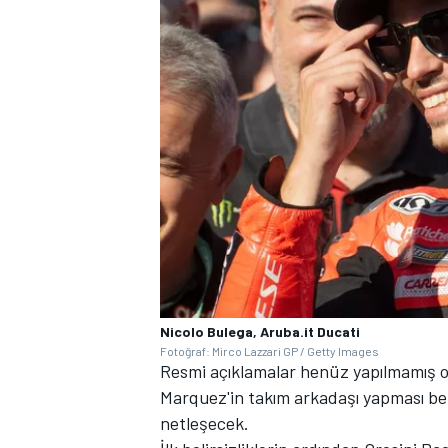
Nicolo Bulega, Aruba.it Ducati
Fotoğraf: Mirco Lazzari GP / Getty Images
Resmi açıklamalar henüz yapılmamış o
Marquez'in takım arkadaşı yapması bek
netleşecek.