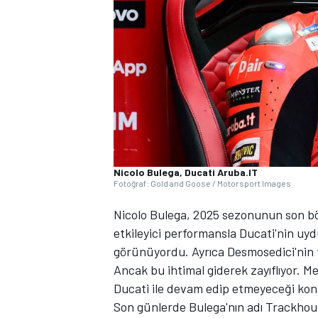
WRC
Nicolo Bulega, Ducati Aruba.IT
Fotoğraf: Gold and Goose / Motorsport Images
Nicolo Bulega, 2025 sezonunun son b
etkileyici performansla Ducati'nin uy
görünüyordu. Ayrıca Desmosedici'nin t
Ancak bu ihtimal giderek zayıflıyor. M
Ducati ile devam edip etmeyeceği kon
Son günlerde Bulega'nın adı Trackhouse