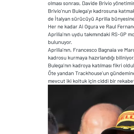
olması sonrası, Davide Brivio yönetim
Brivio'nun Bulega'yı kadrosuna katmak 
de İtalyan sürücüyü Aprilia bünyesin
Her ne kadar Ai Ogura ve Raul Fernan
TÜRK SPORCULAR
Aprilia'nın uydu takımındaki RS-GP moto
bulunuyor.
Aprilia'nın, Francesco Bagnaia ve Ma
kadrosu kurmaya hazırlandığı biliniyor
Bulega'nın kadroya katılması fikri old
Öte yandan Trackhouse'un gündemindeki
mevcut iki koltuk için ciddi bir rekab