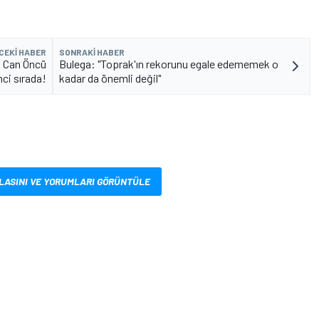
CEKI HABER
SONRAKI HABER
, Can Öncü
Bulega: "Toprak'ın rekorunu egale edememek o
nci sırada!
kadar da önemli değil"
LASINI VE YORUMLARI GÖRÜNTÜLE