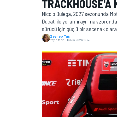
TRACKHOUSE'A K
MOTOGP
Nicolo Bulega, 2027 sezonunda Mot
Ducati ile yollarını ayırmak zorund
sürücü için güçlü bir seçenek olara
Zeynep Taş
Yayın tarihi:
16 Nis 2026 16:45
WORLD SUPERBIKE