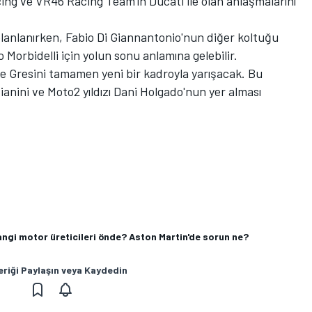
acing ve VR46 Racing Team'in Ducati ile olan anlaşmalarını
lanlanırken, Fabio Di Giannantonio'nun diğer koltuğu
orbidelli için yolun sonu anlamına gelebilir.
e Gresini tamamen yeni bir kadroyla yarışacak. Bu
ianini ve Moto2 yıldızı Dani Holgado'nun yer alması
angi motor üreticileri önde? Aston Martin'de sorun ne?
eriği Paylaşın veya Kaydedin