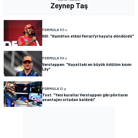
Zeynep Taş
FORMULA 1
13 s
Hill: "Hamilton etkisi Ferrari'yi hayata döndürdü"
FORMULA 1
16 s
Verstappen: "Hayattaki en büyük ödülüm kızım
Lily"
FORMULA 1
2 g
Tost: "Yeni kurallar Verstappen gibi pilotların
avantajını ortadan kaldırdı"