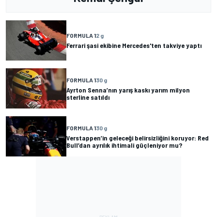
FORMULA 1
2 g
Ferrari şasi ekibine Mercedes'ten takviye yaptı
FORMULA 1
30 g
Ayrton Senna’nın yarış kaskı yarım milyon
sterline satıldı
FORMULA 1
30 g
Verstappen’in geleceği belirsizliğini koruyor: Red
Bull’dan ayrılık ihtimali güçleniyor mu?