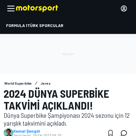
FORMULA 1
TÜRK SPORCULAR
World Superbike
Jerez
2024 DÜNYA SUPERBIKE
TAKVIMI AÇIKLANDI!
Dünya Superbike Şampiyonası 2024 sezonu için 12
yarışlık takvimini açıkladı.
Kemal Şengül
Yayın tarihi:
26 Eki 2023 09:25