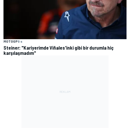
MOTOGP
9 s
Steiner: "Kariyerimde Viñales'inki gibi bir durumla hiç
karşılaşmadım"