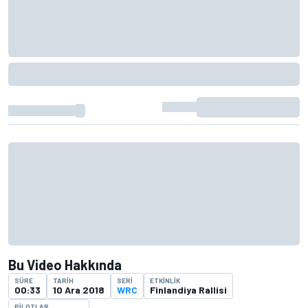
Bu Video Hakkında
SÜRE
TARIH
SERI
ETKINLIK
00:33
10 Ara 2018
WRC
Finlandiya Rallisi
PILOTLAR