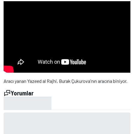
Aracı yanan Yazeed al Rajhi, Burak Çukurova'nın aracına biniyor.
Yorumlar