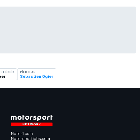
-ETKINLIK
PILOTLAR
ber
Sébastien Ogier
Motor1.com
Motorsportjobs.com