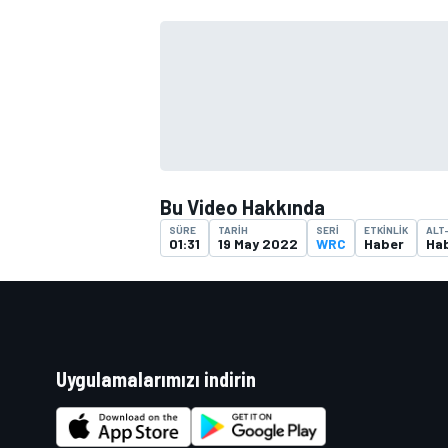
TÜRK SPORCULAR
Bu Video Hakkında
SÜRE
TARIH
SERI
ETKINLIK
ALT
01:31
19 May 2022
WRC
Haber
Ha
Uygulamalarımızı indirin