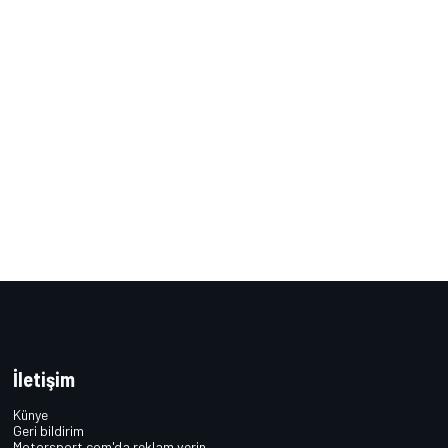
İletişim
Künye
Geri bildirim
Motorsport.com'da reklam verin