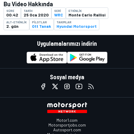
Bu Video Hakkında
SÜRE
TARIH
SERI
ETKINLIK
00:42
25 Oca 2020
WRC
Monte Carlo Rallisi
ALT-ETKINLIK
PILOTLAR
TAKIMLAR
2. gün
Ott Tanak
Hyundai Motorsport
Uygulamalarımızı indirin
Sosyal medya
Motor1.com
Motorsportjobs.com
Autosport.com