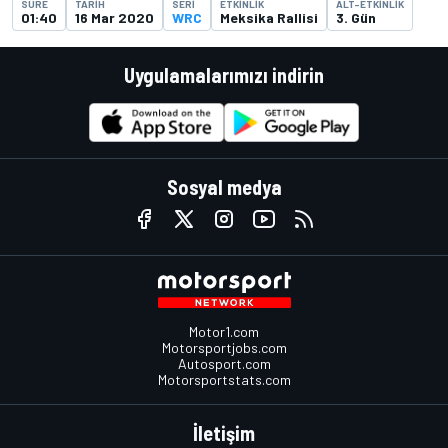
SÜRE
TARIH
SERI
ETKINLIK
ALT-ETKINLIK
01:40
16 Mar 2020
WRC
Meksika Rallisi
3. Gün
Uygulamalarımızı indirin
Sosyal medya
Motor1.com
Motorsportjobs.com
Autosport.com
Motorsportstats.com
İletişim