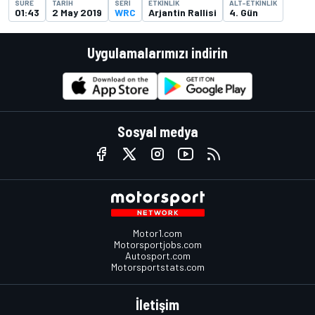
SÜRE
TARIH
SERI
ETKINLIK
ALT-ETKINLIK
01:43
2 May 2019
WRC
Arjantin Rallisi
4. Gün
Uygulamalarımızı indirin
Sosyal medya
Motor1.com
Motorsportjobs.com
Autosport.com
Motorsportstats.com
İletişim