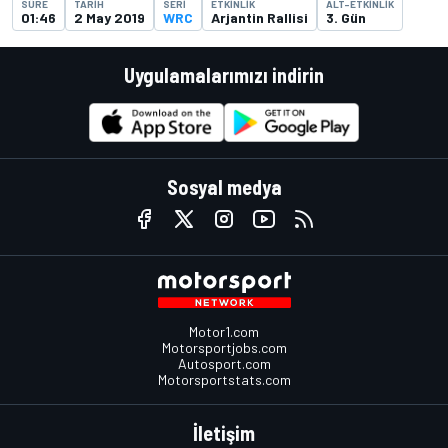
SÜRE
TARIH
SERI
ETKINLIK
ALT-ETKINLIK
01:46
2 May 2019
WRC
Arjantin Rallisi
3. Gün
Uygulamalarımızı indirin
Sosyal medya
Motor1.com
Motorsportjobs.com
Autosport.com
Motorsportstats.com
İletişim