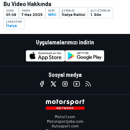
Bu Video Hakkında
SÜRE
TARIH
SERI
ETKINLIK
ALT-ETKINLIK
01:49
7 Haz 2025
WRC
İtalya Rallisi
1. Gün
LOKASYON
İtalya
Uygulamalarımızı indirin
Sosyal medya
Motor1.com
Motorsportjobs.com
Autosport.com