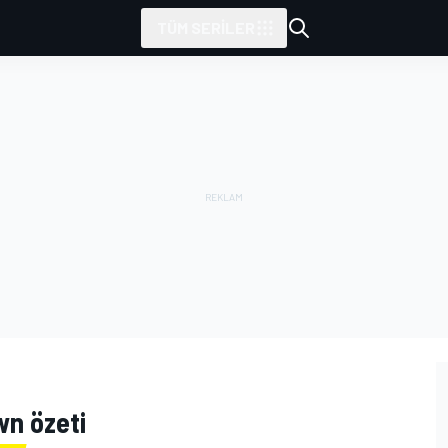
TÜM SERILER
wn özeti