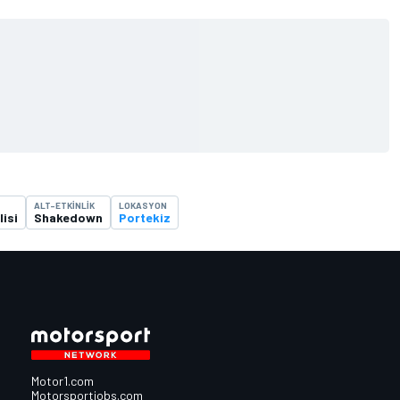
ALT-ETKINLIK
LOKASYON
lisi
Shakedown
Portekiz
Motor1.com
Motorsportjobs.com