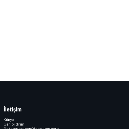
İletişim
Künye
Geri bildirim
Motorsport.com'da reklam verin