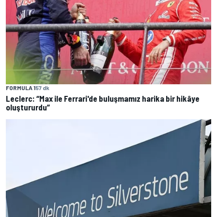
FORMULA 1
57 dk
Leclerc: “Max ile Ferrari'de buluşmamız harika bir hikâye
oluştururdu”