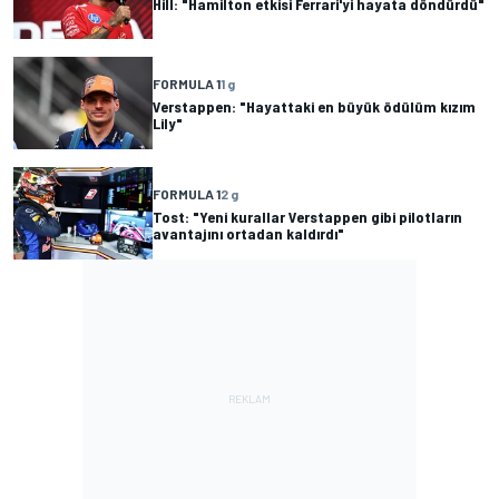
Hill: "Hamilton etkisi Ferrari'yi hayata döndürdü"
FORMULA 1
1 g
Verstappen: "Hayattaki en büyük ödülüm kızım
Lily"
FORMULA 1
2 g
Tost: "Yeni kurallar Verstappen gibi pilotların
avantajını ortadan kaldırdı"