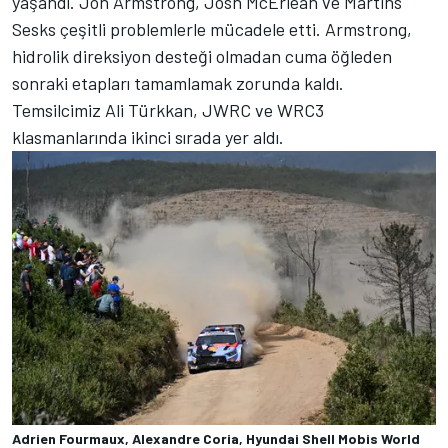
yaşandı.
Jon Armstrong
, Josh McErlean ve Martins
Sesks çeşitli problemlerle mücadele etti. Armstrong,
hidrolik direksiyon desteği olmadan cuma öğleden
sonraki etapları tamamlamak zorunda kaldı.
Temsilcimiz Ali Türkkan, JWRC ve WRC3
klasmanlarında ikinci sırada yer aldı.
Adrien Fourmaux, Alexandre Coria, Hyundai Shell Mobis World