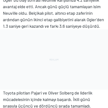
Ogier bu olay sonrası Neuville karşısında 4.2 saniyelik
avantaj elde etti. Ancak günü güçlü tamamlayan isim
Neuville oldu. Belçikalı pilot, altıncı etap zaferinin
ardından günün ikinci etap galibiyetini alarak Ogier'den
1.3 saniye geri kazandı ve farkı 3.6 saniyeye düşürdü.
Toyota pilotları Pajari ve
Oliver Solberg
de liderlik
mücadelesinin içinde kalmayı başardı. İkili günü
sırasıyla üçüncü ve dördüncü sırada tamamladı.