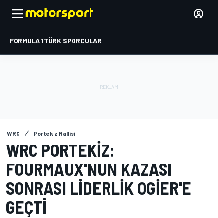
FORMULA 1
TÜRK SPORCULAR
WRC
Portekiz Rallisi
WRC PORTEKIZ:
FOURMAUX'NUN KAZASI
SONRASI LIDERLIK OGIER'E
GEÇTI