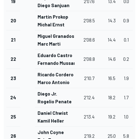
19
2'07.6
13.4
0.0
Diego Sanjuan
Martin Prokop
20
2'08.5
14.3
0.9
Michal Ernst
Miguel Granados
21
2'08.6
14.4
0.1
Marc Marti
Eduardo Castro
22
2'08.8
14.6
0.2
Fernando Mussano
Ricardo Cordero
23
2'10.7
16.5
1.9
Marco Antonio
Diego Jr.
24
2'12.4
18.2
1.7
Rogelio Penate
Daniel Chwist
25
2'13.4
19.2
1.0
Kamil Heller
John Coyne
26
2'19.2
25.0
5.8