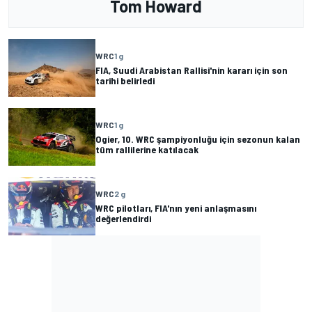
Tom Howard
WRC
1 g
FIA, Suudi Arabistan Rallisi'nin kararı için son
tarihi belirledi
WRC
1 g
Ogier, 10. WRC şampiyonluğu için sezonun kalan
tüm rallilerine katılacak
WRC
2 g
WRC pilotları, FIA'nın yeni anlaşmasını
değerlendirdi