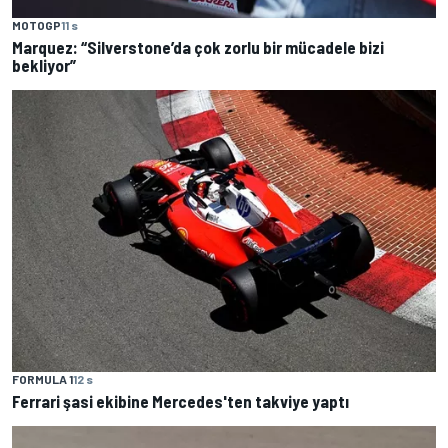
MOTOGP
11 s
Marquez: “Silverstone’da çok zorlu bir mücadele bizi
bekliyor”
FORMULA 1
12 s
Ferrari şasi ekibine Mercedes'ten takviye yaptı