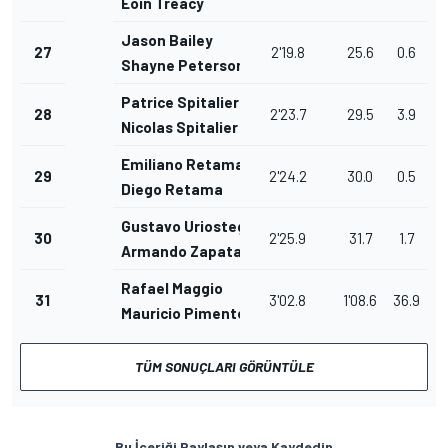
Eoin Treacy
Jason Bailey
27
2'19.8
25.6
0.6
Shayne Peterson
Patrice Spitalier
28
2'23.7
29.5
3.9
Nicolas Spitalier
Emiliano Retama
29
2'24.2
30.0
0.5
Diego Retama
Gustavo Uriostegui
30
2'25.9
31.7
1.7
Armando Zapata
Rafael Maggio
31
3'02.8
1'08.6
36.9
Mauricio Pimentel
TÜM SONUÇLARI GÖRÜNTÜLE
Bu İçeriği Paylaşın veya Kaydedin