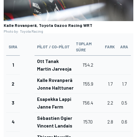
Kalle Rovanperä, Toyota Gazoo Racing WRT
Photo by: Toyota Racing
TOPLAM
SIRA
PILOT / CO-PILOT
FARK
ARA
SÜRE
Ott Tanak
1
1'54.2
Martin Jarveoja
Kalle Rovanperä
2
1'55.9
1.7
1.7
Jonne Halttunen
Esapekka Lappi
3
1'56.4
2.2
0.5
Janne Ferm
Sébastien Ogier
4
1'57.0
2.8
0.6
Vincent Landais