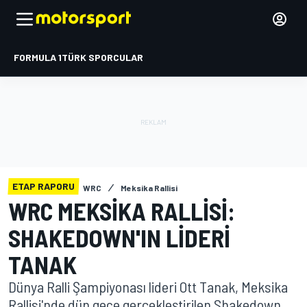
FORMULA 1
TÜRK SPORCULAR
ETAP RAPORU
WRC
Meksika Rallisi
WRC MEKSIKA RALLISI:
SHAKEDOWN'IN LIDERI
TANAK
Dünya Ralli Şampiyonası lideri Ott Tanak, Meksika
Rallisi'nde dün gece gerçekleştirilen Shakedown