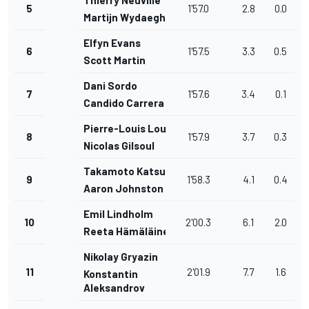
Thierry Neuville
5
1'57.0
2.8
0.0
Martijn Wydaeghe
Elfyn Evans
6
1'57.5
3.3
0.5
Scott Martin
Dani Sordo
7
1'57.6
3.4
0.1
Candido Carrera
Pierre-Louis Loubet
8
1'57.9
3.7
0.3
Nicolas Gilsoul
Takamoto Katsuta
9
1'58.3
4.1
0.4
Aaron Johnston
Emil Lindholm
10
2'00.3
6.1
2.0
Reeta Hämäläinen
Nikolay Gryazin
11
2'01.9
7.7
1.6
Konstantin
Aleksandrov