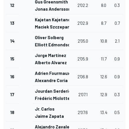
Gus Greensmith
12
2'02.2
8.0
0.3
Jonas Andersson
Kajetan Kajetanowicz
13
2'02.9
8.7
0.7
Maciek Szczepaniak
Oliver Solberg
14
2'05.0
10.8
2.1
Elliott Edmondson
Jorge Martínez
15
2'05.9
11.7
0.9
Alberto Alvarez
Adrien Fourmaux
16
2'06.8
12.6
0.9
Alexandre Coria
Jourdan Serderidis
17
2'07.1
12.9
0.3
Frédéric Miclotte
Jr. Carlos
18
2'07.6
13.4
0.5
Jaime Zapata
Alejandro Zavaleta