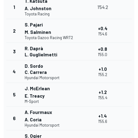
T. Katsuta
1
1'54.2
A. Johnston
Toyota Racing
S. Pajari
+0.4
2
M. Salminen
1'54.6
Toyota Gazoo Racing WRT2
R. Daprà
+0.8
3
L. Guglielmetti
1'55.0
D. Sordo
+1.0
4
C. Carrera
1'55.2
Hyundai Motorsport
J. McErlean
+1.2
5
E. Treacy
1'55.4
M-Sport
A. Fourmaux
+1.4
6
A. Coria
1'55.6
Hyundai Motorsport
S. Ogier