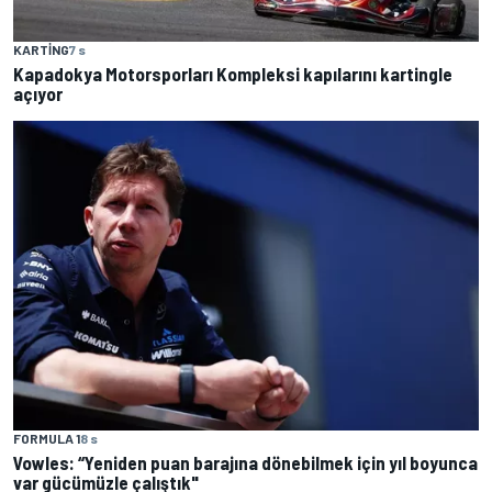
KARTING
7 s
Kapadokya Motorsporları Kompleksi kapılarını kartingle
açıyor
FORMULA 1
8 s
Vowles: “Yeniden puan barajına dönebilmek için yıl boyunca
var gücümüzle çalıştık"