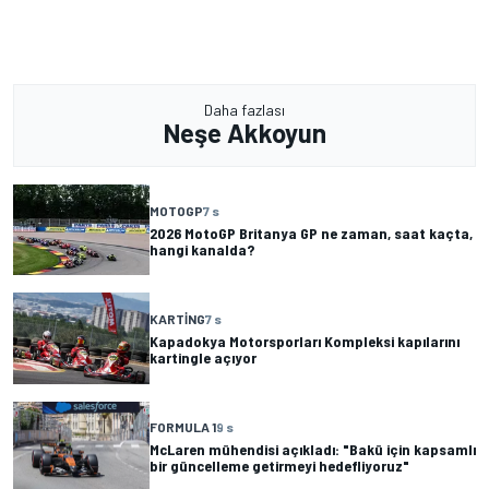
Daha fazlası
Neşe Akkoyun
MOTOGP
7 s
2026 MotoGP Britanya GP ne zaman, saat kaçta,
hangi kanalda?
KARTING
7 s
Kapadokya Motorsporları Kompleksi kapılarını
kartingle açıyor
FORMULA 1
9 s
McLaren mühendisi açıkladı: "Bakü için kapsamlı
bir güncelleme getirmeyi hedefliyoruz"