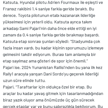
Katsuta, Hyundai pilotu Adrien Fourmaux ile eşleşti ve
Fransız rakibini 1.4 saniye farkla geride bıraktı. Bu
derece, Toyota pilotunun etabı kazanarak liderliğe
yükselmesi için yeterli oldu. Katsuta ayrıca takım
arkadaşı Sami Pajari’nin daha önce elde ettiği en iyi
zamanı da 0.4 saniye farkla geride bırakmayı başardı.
Katsuta etap sonrası şunları söyledi: “Stadyumda çok
fazla insan vardı, bu kadar kişinin sporumuzu izlemeye
gelmesini takdir ediyorum. Burası tam anlamıyla bir
etap sayılmaz ama gösteri de spor için önemli.”
Pajari ise, 2024 Yunanistan Rallisi’nden bu yana ilk kez
Rally1 aracıyla yarışan Dani Sordo’yu geçerek liderliği
uzun süre elinde tuttu.
Pajari, “Taraftarlar için oldukça özel bir etap. Bu
araçlar bu kadar yavaş gitmek için tasarlanmadığından
biraz yazık oluyor ama önümüzde üç gün sürecek
gerçek etaplar var ve bunu sabırsızlıkla bekliyorum. Bu