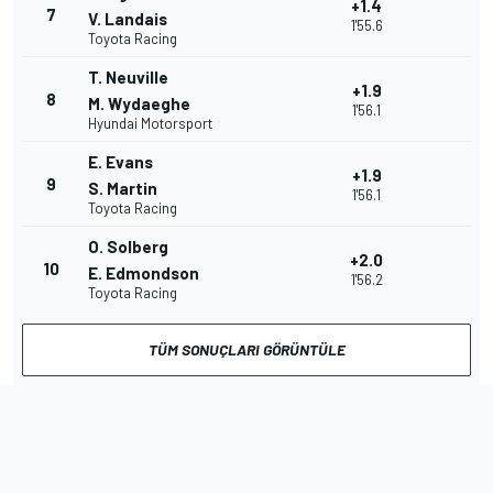
+1.4
7
V. Landais
1'55.6
Toyota Racing
T. Neuville
+1.9
8
M. Wydaeghe
1'56.1
Hyundai Motorsport
E. Evans
+1.9
9
S. Martin
1'56.1
Toyota Racing
O. Solberg
+2.0
10
E. Edmondson
1'56.2
Toyota Racing
TÜM SONUÇLARI GÖRÜNTÜLE