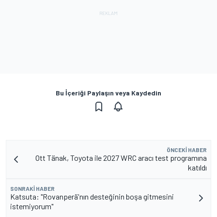
Bu İçeriği Paylaşın veya Kaydedin
ÖNCEKI HABER
Ott Tänak, Toyota ile 2027 WRC aracı test programına
katıldı
SONRAKI HABER
Katsuta: "Rovanperä'nın desteğinin boşa gitmesini
istemiyorum"