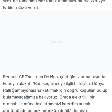
WRC'de tamamen elektrikli otomobiller olursa WRC'ye
katılma sözü verdi.
Renault CEO'su Luca De Meo, geçtiğimiz şubat ayında
konuyla alakalı, "Ben keşfetmeye ilgili birisiyim. Dünya
Ralli Şampiyonası'na katılmak için doğru koşulları bulup
bulamayacağımıza bakıyoruz. Orada elektrikli bir
otomobille mücadele etmemizi isterdim ancak
günümüzde bu pek mümkün değil." demişti.