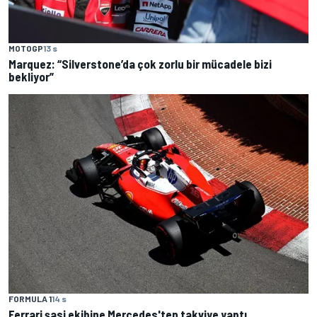
MOTOGP
13 s
Marquez: “Silverstone’da çok zorlu bir mücadele bizi
bekliyor”
FORMULA 1
14 s
Ferrari şasi ekibine Mercedes'ten takviye yaptı