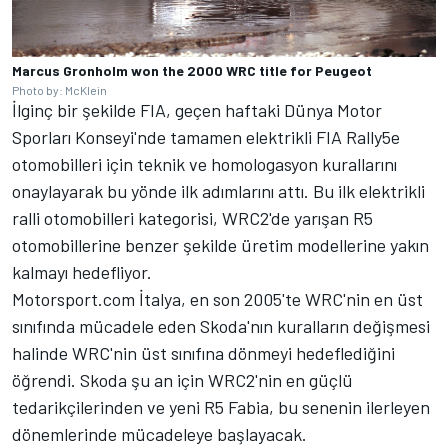
Marcus Gronholm won the 2000 WRC title for Peugeot
Photo by: McKlein
İlginç bir şekilde FIA, geçen haftaki Dünya Motor
Sporları Konseyi'nde tamamen elektrikli FIA Rally5e
otomobilleri için teknik ve homologasyon kurallarını
onaylayarak bu yönde ilk adımlarını attı. Bu ilk elektrikli
ralli otomobilleri kategorisi, WRC2'de yarışan R5
otomobillerine benzer şekilde üretim modellerine yakın
kalmayı hedefliyor.
Motorsport.com İtalya, en son 2005'te WRC'nin en üst
sınıfında mücadele eden Skoda'nın kuralların değişmesi
halinde WRC'nin üst sınıfına dönmeyi hedeflediğini
öğrendi. Skoda şu an için WRC2'nin en güçlü
tedarikçilerinden ve yeni R5 Fabia, bu senenin ilerleyen
dönemlerinde mücadeleye başlayacak.