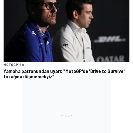
MOTOGP
16 s
Yamaha patronundan uyarı: "MotoGP'de 'Drive to Survive'
tuzağına düşmemeliyiz"