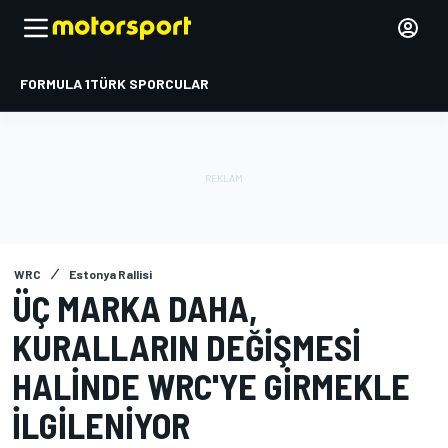
FORMULA 1
TÜRK SPORCULAR
WRC
Estonya Rallisi
ÜÇ MARKA DAHA,
KURALLARIN DEĞIŞMESI
HALINDE WRC'YE GIRMEKLE
ILGILENIYOR