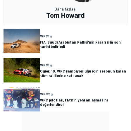
Daha fazlası
Tom Howard
WRC
1 g
FIA, Suudi Arabistan Rallisi'nin kararı için son
tarihi belirledi
WRC
1 g
Ogier, 10. WRC şampiyonluğu için sezonun kalan
tüm rallilerine katılacak
WRC
2 g
WRC pilotları, FIA'nın yeni anlaşmasını
değerlendirdi