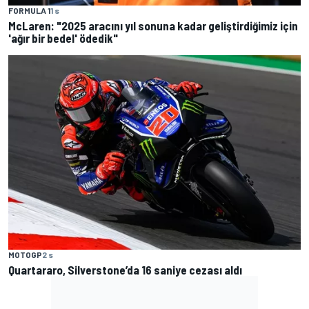
FORMULA 1
1 s
McLaren: "2025 aracını yıl sonuna kadar geliştirdiğimiz için
'ağır bir bedel' ödedik"
MOTOGP
2 s
Quartararo, Silverstone’da 16 saniye cezası aldı