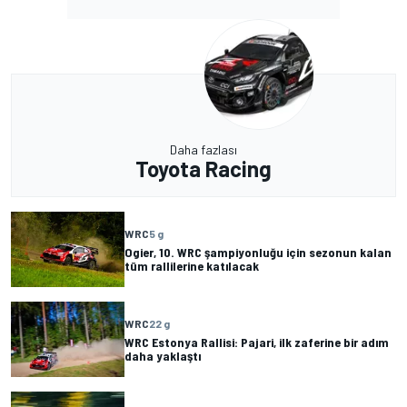
Daha fazlası
Toyota Racing
WRC
5 g
Ogier, 10. WRC şampiyonluğu için sezonun kalan
tüm rallilerine katılacak
WRC
22 g
WRC Estonya Rallisi: Pajari, ilk zaferine bir adım
daha yaklaştı