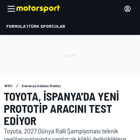
FORMULA 1
TÜRK SPORCULAR
WRC
Kanarya Adaları Rallisi
TOYOTA, İSPANYA'DA YENI
PROTOTIP ARACINI TEST
EDIYOR
Toyota, 2027 Dünya Ralli Şampiyonası teknik
regülasyonlarında yapılacak köklü değişikliklere