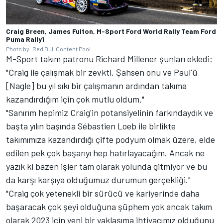
Craig Breen, James Fulton, M-Sport Ford World Rally Team Ford
Puma Rally1
Photo by: Red Bull Content Pool
M-Sport takım patronu Richard Millener şunları ekledi:
"Craig ile çalışmak bir zevkti. Şahsen onu ve Paul'ü
[Nagle] bu yıl sıkı bir çalışmanın ardından takıma
kazandırdığım için çok mutlu oldum."
"Sanırım hepimiz Craig'in potansiyelinin farkındaydık ve
başta yılın başında Sébastien Loeb ile birlikte
takımımıza kazandırdığı çifte podyum olmak üzere, elde
edilen pek çok başarıyı hep hatırlayacağım. Ancak ne
yazık ki bazen işler tam olarak yolunda gitmiyor ve bu
da karşı karşıya olduğumuz durumun gerçekliği."
"Craig çok yetenekli bir sürücü ve kariyerinde daha
başaracak çok şeyi olduğuna şüphem yok ancak takım
olarak 2023 için yeni bir yaklaşıma ihtiyacımız olduğunu