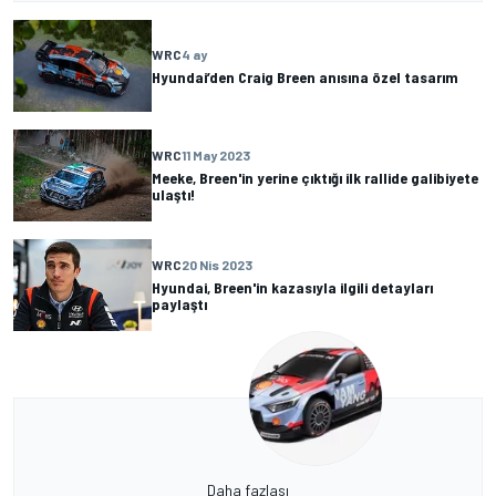
WRC
4 ay
Hyundai’den Craig Breen anısına özel tasarım
WRC
11 May 2023
Meeke, Breen'in yerine çıktığı ilk rallide galibiyete
ulaştı!
WRC
20 Nis 2023
Hyundai, Breen'in kazasıyla ilgili detayları
paylaştı
Daha fazlası