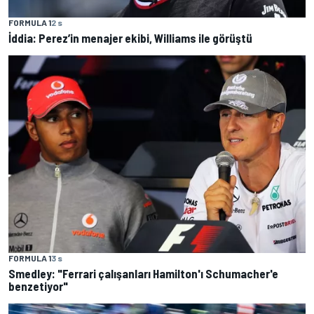
FORMULA 1
2 s
İddia: Perez’in menajer ekibi, Williams ile görüştü
FORMULA 1
3 s
Smedley: "Ferrari çalışanları Hamilton'ı Schumacher'e
benzetiyor"