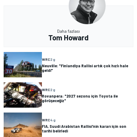
Daha fazlası
Tom Howard
WRC
2 g
Neuville: "Finlandiya Rallisi artık çok hızlı hale
geldi"
WRC
2 g
Rovanpera: "2027 sezonu için Toyota ile
görüşeceğiz"
WRC
4 g
FIA, Suudi Arabistan Rallisi'nin kararı için son
tarihi belirledi