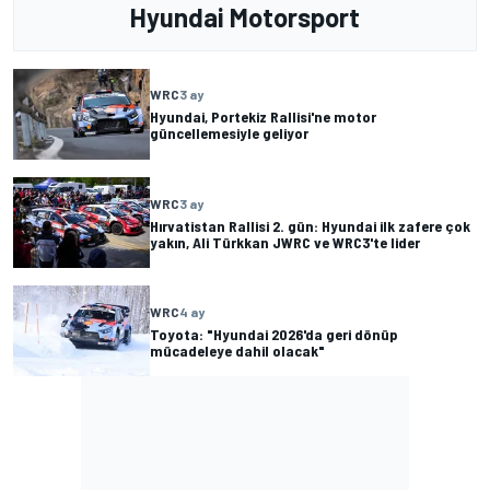
Hyundai Motorsport
WRC
3 ay
Hyundai, Portekiz Rallisi'ne motor
güncellemesiyle geliyor
WRC
3 ay
Hırvatistan Rallisi 2. gün: Hyundai ilk zafere çok
yakın, Ali Türkkan JWRC ve WRC3'te lider
WRC
4 ay
Toyota: "Hyundai 2026'da geri dönüp
mücadeleye dahil olacak"