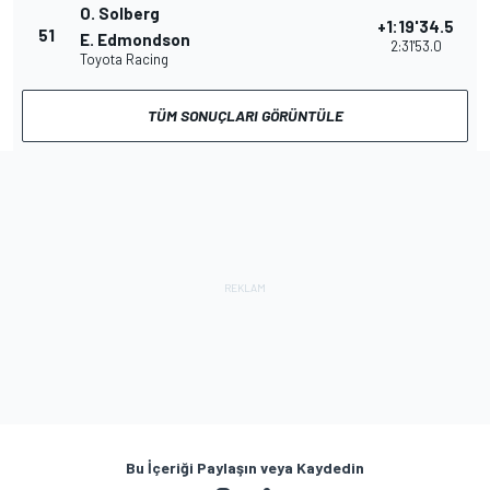
O. Solberg
+1:19'34.5
51
E. Edmondson
2:31'53.0
Toyota Racing
TÜM SONUÇLARI GÖRÜNTÜLE
Bu İçeriği Paylaşın veya Kaydedin