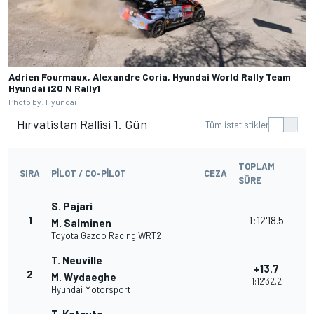
Adrien Fourmaux, Alexandre Coria, Hyundai World Rally Team
Hyundai i20 N Rally1
Photo by: Hyundai
Hırvatistan Rallisi 1. Gün
Tüm istatistikler
TOPLAM
SIRA
PILOT / CO-PILOT
CEZA
SÜRE
S. Pajari
1
1:12'18.5
M. Salminen
Toyota Gazoo Racing WRT2
T. Neuville
+13.7
2
M. Wydaeghe
1:12'32.2
Hyundai Motorsport