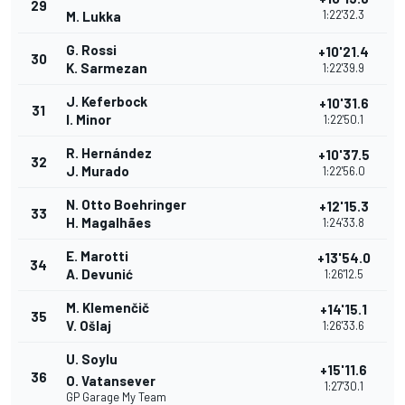
29
1:22'32.3
M. Lukka
G. Rossi
+10'21.4
30
K. Sarmezan
1:22'39.9
J. Keferbock
+10'31.6
31
I. Minor
1:22'50.1
R. Hernández
+10'37.5
32
J. Murado
1:22'56.0
N. Otto Boehringer
+12'15.3
33
H. Magalhães
1:24'33.8
E. Marotti
+13'54.0
34
A. Devunić
1:26'12.5
M. Klemenčič
+14'15.1
35
V. Ošlaj
1:26'33.6
U. Soylu
+15'11.6
36
O. Vatansever
1:27'30.1
GP Garage My Team