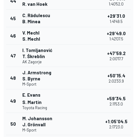
44
R. van Hoek
1:40'52.0
C. Rădulescu
+29'31.0
45
B. Minea
1:41'49.5
V. Mechl
+29'49.0
46
S. Mechl
1:42'07.5
I. Tomljanović
+47'59.2
47
T. Škreblin
2:00'17.7
AK Zagorje
J. Armstrong
+50'15.4
48
S. Byrne
2:02'33.9
M-Sport
E. Evans
+59'34.5
49
S. Martin
2:11'53.0
Toyota Racing
M. Johansson
+1:05'04.5
50
J. Grönvall
2:17'23.0
M-Sport