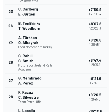
Toksport WRT
C. Carlberg
+7'50.9
23
E. Jørgen
1:20'09.4
B. TenBrinke
+8'07.8
24
T. Woodburn
1:20'26.3
A. Türkkan
+8'26.6
25
O. Albayrak
1:20'45.1
Ford Motorsport Turkey
C. Rahill
+8'47.4
C. Smith
26
1:21'05.9
Motorsport Ireland Rally
Academy
G. Membrado
+9'21.6
27
A. Pérez
1:21'40.1
K. Kazaz
+9'26.5
28
C. Silvestre
1:21'45.0
Team Petrol Ofisi
L. Lassila
+10'13.8