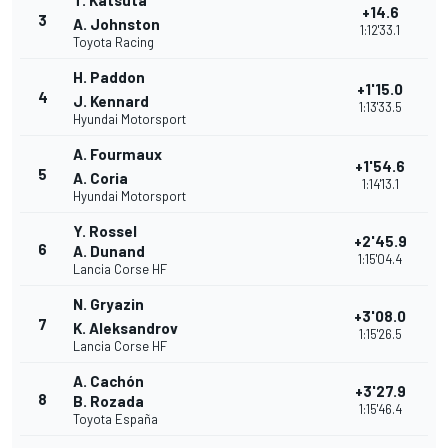
T. Katsuta
+14.6
3
A. Johnston
1:12'33.1
Toyota Racing
H. Paddon
+1'15.0
4
J. Kennard
1:13'33.5
Hyundai Motorsport
A. Fourmaux
+1'54.6
5
A. Coria
1:14'13.1
Hyundai Motorsport
Y. Rossel
+2'45.9
6
A. Dunand
1:15'04.4
Lancia Corse HF
N. Gryazin
+3'08.0
7
K. Aleksandrov
1:15'26.5
Lancia Corse HF
A. Cachón
+3'27.9
8
B. Rozada
1:15'46.4
Toyota España