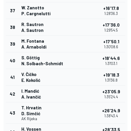
W. Zanotto
+16'17.8
37
P. Cargnelutti
1:28'36.3
R. Sautron
+17'36.0
38
A. Sautron
1:29'54.5
M. Fontana
+17'50.1
39
A. Arnaboldi
1:30'08.6
S. Göttig
+18'44.6
40
N. Solbach-Schmidt
1:31'03.1
V. Čičko
+19'18.3
41
E. Kokolić
1:31'36.8
I. Mandić
+23'05.9
42
A. Ivančić
1:35'24.4
T. Hrvatin
+26'24.9
43
D. Simčić
1:38'43.4
AK Rijeka
H. Vossen
+28'33.5