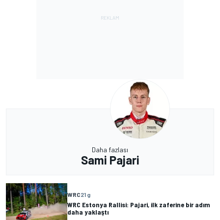
Daha fazlası
Sami Pajari
WRC
21 g
WRC Estonya Rallisi: Pajari, ilk zaferine bir adım
daha yaklaştı