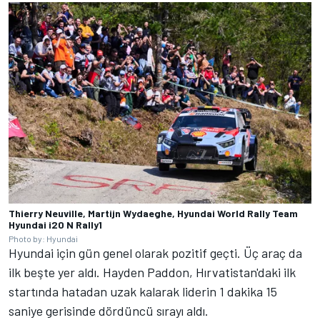
Thierry Neuville, Martijn Wydaeghe, Hyundai World Rally Team
Hyundai i20 N Rally1
Photo by: Hyundai
Hyundai için gün genel olarak pozitif geçti. Üç araç da
ilk beşte yer aldı.
Hayden Paddon
, Hırvatistan'daki ilk
startında hatadan uzak kalarak liderin 1 dakika 15
saniye gerisinde dördüncü sırayı aldı.