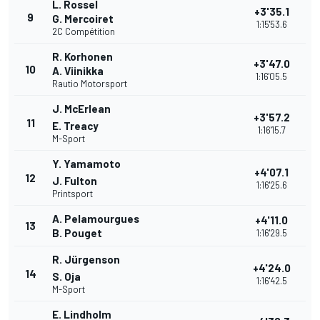
L. Rossel
+3'35.1
9
G. Mercoiret
1:15'53.6
2C Compétition
R. Korhonen
+3'47.0
10
A. Viinikka
1:16'05.5
Rautio Motorsport
J. McErlean
+3'57.2
11
E. Treacy
1:16'15.7
M-Sport
Y. Yamamoto
+4'07.1
12
J. Fulton
1:16'25.6
Printsport
A. Pelamourgues
+4'11.0
13
B. Pouget
1:16'29.5
R. Jürgenson
+4'24.0
14
S. Oja
1:16'42.5
M-Sport
E. Lindholm