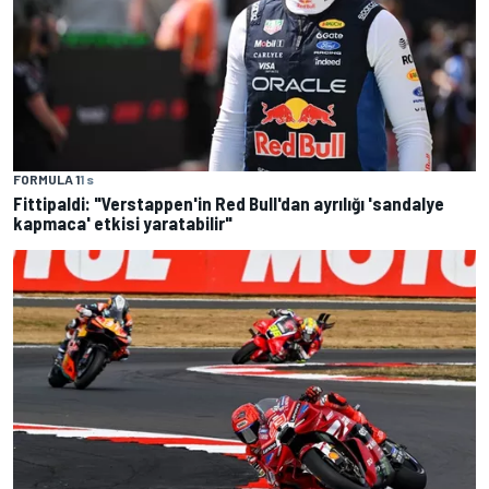
FORMULA 1
1 s
Fittipaldi: "Verstappen'in Red Bull'dan ayrılığı 'sandalye
kapmaca' etkisi yaratabilir"