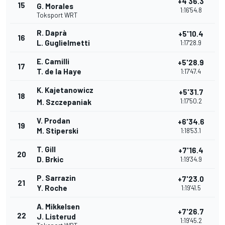
+4'36.3
15
G. Morales
1:16'54.8
Toksport WRT
R. Daprà
+5'10.4
16
L. Guglielmetti
1:17'28.9
E. Camilli
+5'28.9
17
T. de la Haye
1:17'47.4
K. Kajetanowicz
+5'31.7
18
1:17'50.2
M. Szczepaniak
V. Prodan
+6'34.6
19
M. Stiperski
1:18'53.1
T. Gill
+7'16.4
20
D. Brkic
1:19'34.9
P. Sarrazin
+7'23.0
21
Y. Roche
1:19'41.5
A. Mikkelsen
+7'26.7
22
J. Listerud
1:19'45.2