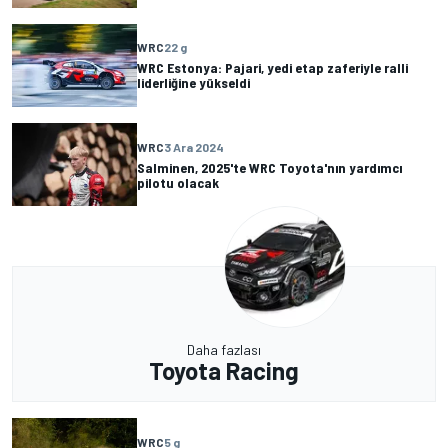
WRC
22 g
WRC Estonya: Pajari, yedi etap zaferiyle ralli
liderliğine yükseldi
WRC
3 Ara 2024
Salminen, 2025'te WRC Toyota'nın yardımcı
pilotu olacak
Daha fazlası
Toyota Racing
WRC
5 g