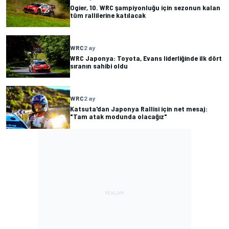
Ogier, 10. WRC şampiyonluğu için sezonun kalan
tüm rallilerine katılacak
WRC
2 ay
WRC Japonya: Toyota, Evans liderliğinde ilk dört
sıranın sahibi oldu
WRC
2 ay
Katsuta'dan Japonya Rallisi için net mesaj:
"Tam atak modunda olacağız"