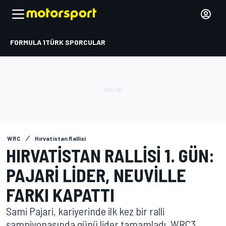
FORMULA 1
TÜRK SPORCULAR
WRC
Hırvatistan Rallisi
HIRVATISTAN RALLISI 1. GÜN:
PAJARI LIDER, NEUVILLE
FARKI KAPATTI
Sami Pajari, kariyerinde ilk kez bir ralli
şampiyonasında günü lider tamamladı. WRC3