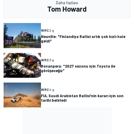
Daha fazlası
Tom Howard
WRC
2 g
Neuville: "Finlandiya Rallisi artık çok hızlı hale
geldi"
WRC
3 g
Rovanpera: "2027 sezonu için Toyota ile
görüşeceğiz"
WRC
4 g
FIA, Suudi Arabistan Rallisi'nin kararı için son
tarihi belirledi