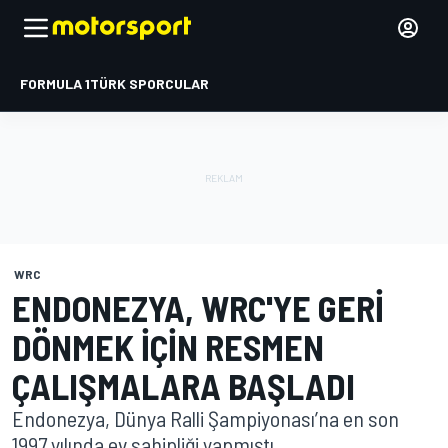
FORMULA 1
TÜRK SPORCULAR
WRC
ENDONEZYA, WRC'YE GERI
DÖNMEK IÇIN RESMEN
ÇALIŞMALARA BAŞLADI
Endonezya, Dünya Ralli Şampiyonası’na en son
1997 yılında ev sahipliği yapmıştı.