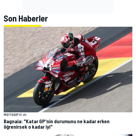
Son Haberler
MOTOGP
15 dk
Bagnaia: "Katar GP'nin durumunu ne kadar erken
öğrenirsek o kadar iyi"