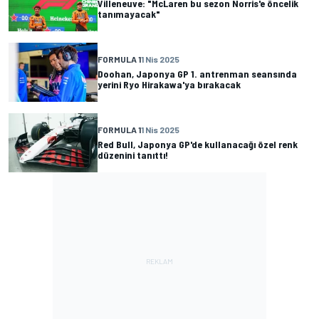
Villeneuve: "McLaren bu sezon Norris'e öncelik
tanımayacak"
FORMULA 1
1 Nis 2025
Doohan, Japonya GP 1. antrenman seansında
yerini Ryo Hirakawa'ya bırakacak
FORMULA 1
1 Nis 2025
Red Bull, Japonya GP'de kullanacağı özel renk
düzenini tanıttı!