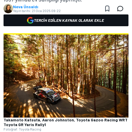
Neva Ünsaldı
Yayın tarihi:
21 Oca 2025 09:22
TERCIH EDILEN KAYNAK OLARAK EKLE
Takamoto Katsuta, Aaron Johnston, Toyota Gazoo Racing WRT
Toyota GR Yaris Rally1
Fotoğraf: Toyota Racing