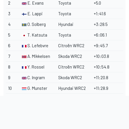
2
E. Evans
Toyota
+5.0
3
E. Lappi
Toyota
+1:41.6
4
O. Solberg
Hyundai
+3:28.5
5
T. Katsuta
Toyota
+6:06.1
6
S. Lefebvre
Citroën WRC2
+9:45.7
7
A. Mikkelsen
Skoda WRC2
+10:03.8
8
Y. Rossel
Citroën WRC2
+10:54.8
9
C. Ingram
Skoda WRC2
+11:20.8
10
G. Munster
Hyundai WRC2
+11:28.9