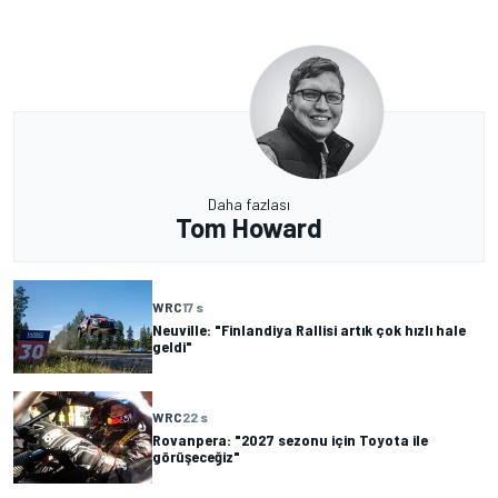
Daha fazlası
Tom Howard
WRC
17 s
Neuville: "Finlandiya Rallisi artık çok hızlı hale
geldi"
WRC
22 s
Rovanpera: "2027 sezonu için Toyota ile
görüşeceğiz"