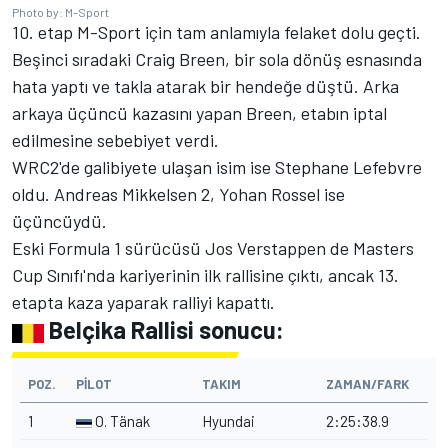
Photo by: M-Sport
10. etap M-Sport için tam anlamıyla felaket dolu geçti.
Beşinci sıradaki Craig Breen, bir sola dönüş esnasında
hata yaptı ve takla atarak bir hendeğe düştü. Arka
arkaya üçüncü kazasını yapan Breen, etabın iptal
edilmesine sebebiyet verdi.
WRC2'de galibiyete ulaşan isim ise Stephane Lefebvre
oldu. Andreas Mikkelsen 2, Yohan Rossel ise
üçüncüydü.
Eski Formula 1 sürücüsü Jos Verstappen de Masters
Cup Sınıfı'nda kariyerinin ilk rallisine çıktı, ancak 13.
etapta kaza yaparak ralliyi kapattı.
Belçika Rallisi sonucu:
POZ.
PILOT
TAKIM
ZAMAN/FARK
1
O. Tänak
Hyundai
2:25:38.9