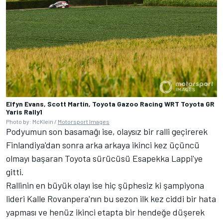
Elfyn Evans, Scott Martin, Toyota Gazoo Racing WRT Toyota GR
Yaris Rally1
Photo by: McKlein /
Motorsport Images
Podyumun son basamağı ise, olaysız bir ralli geçirerek
Finlandiya'dan sonra arka arkaya ikinci kez üçüncü
olmayı başaran Toyota sürücüsü Esapekka Lappi'ye
gitti.
Rallinin en büyük olayı ise hiç şüphesiz ki şampiyona
lideri Kalle Rovanpera'nın bu sezon ilk kez ciddi bir hata
yapması ve henüz ikinci etapta bir hendeğe düşerek