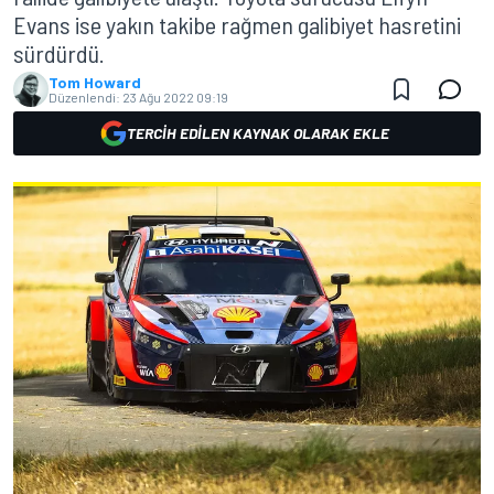
Evans ise yakın takibe rağmen galibiyet hasretini
sürdürdü.
Tom Howard
Düzenlendi:
23 Ağu 2022 09:19
TERCIH EDILEN KAYNAK OLARAK EKLE