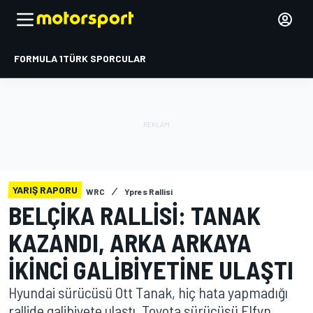
FORMULA 1
TÜRK SPORCULAR
YARIŞ RAPORU
WRC
Ypres Rallisi
BELÇIKA RALLISI: TANAK
KAZANDI, ARKA ARKAYA
IKINCI GALIBIYETINE ULAŞTI
Hyundai sürücüsü Ott Tanak, hiç hata yapmadığı
rallide galibiyete ulaştı. Toyota sürücüsü Elfyn