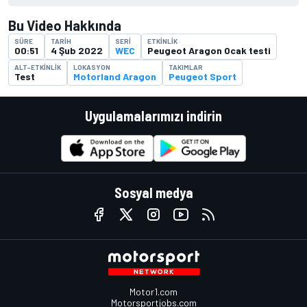
Bu Video Hakkında
SÜRE
TARIH
SERI
ETKINLIK
00:51
4 Şub 2022
WEC
Peugeot Aragon Ocak testi
ALT-ETKINLIK
LOKASYON
TAKIMLAR
Test
Motorland Aragon
Peugeot Sport
Uygulamalarımızı indirin
Sosyal medya
Motor1.com
Motorsportjobs.com