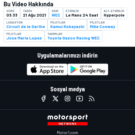
Bu Video Hakkında
SÜRE
TARIH
SERI
ETKINLIK
ALT-ETKINLIK
03:33
21 Ağu 2021
WEC
Le Mans 24 Saat
Hyperpole
LOKASYON
PILOTLAR
PILOTLAR
Circuit de la Sarthe
Kamui Kobayashi
Mike Conway
PILOTLAR
TAKIMLAR
Jose Maria Lopez
Toyota Gazoo Racing WEC
Uygulamalarımızı indirin
Sosyal medya
Motor1.com