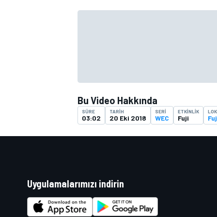
TÜRK SPORCULAR
Bu Video Hakkında
SÜRE
TARIH
SERI
ETKINLIK
LO
03:02
20 Eki 2018
WEC
Fuji
Fuj
Uygulamalarımızı indirin