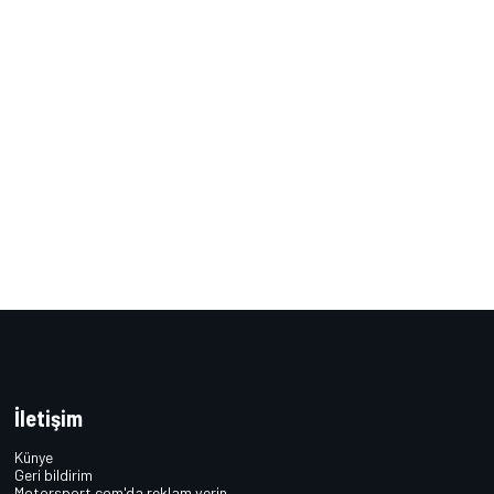
İletişim
Künye
Geri bildirim
Motorsport.com'da reklam verin