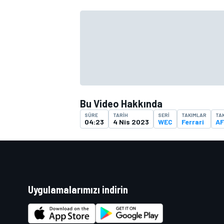
TÜRK SPORCULAR
Bu Video Hakkında
SÜRE
TARIH
SERI
TAKIMLAR
TA
04:23
4 Nis 2023
WEC
Ferrari
AF
Uygulamalarımızı indirin