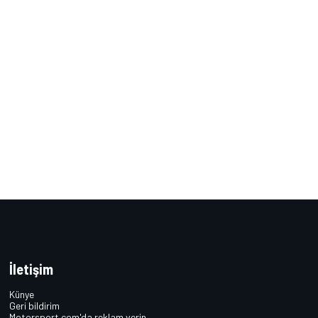
İletişim
Künye
Geri bildirim
Motorsport.com'da reklam verin