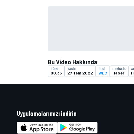
TÜRK SPORCULAR
Bu Video Hakkında
SÜRE
TARIH
SERI
ETKINLIK
A
00:35
27 Tem 2022
WEC
Haber
H
Uygulamalarımızı indirin