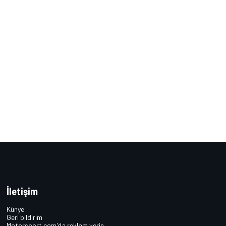
İletişim
Künye
Geri bildirim
Motorsport.com'da reklam verin