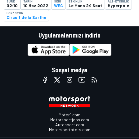
SÜRE
TARIH
SERI
ETKINLIK
ALT-ETKINLIK
02:10
10 Haz 2022
WEC
Le Mans 24 Saat
Hyperpole
LOKASYON
Circuit de la Sarthe
Uygulamalarımızı indirin
Sosyal medya
Motor1.com
Motorsportjobs.com
Autosport.com
Motorsportstats.com