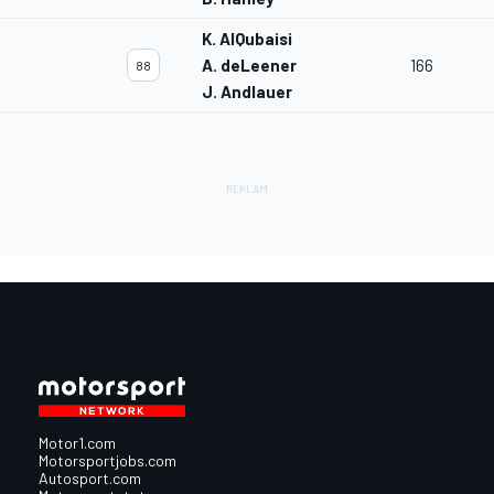
K. AlQubaisi
A. deLeener
166
88
J. Andlauer
Motor1.com
Motorsportjobs.com
Autosport.com