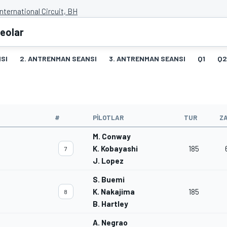
nternational Circuit, BH
deolar
SI
2. ANTRENMAN SEANSI
3. ANTRENMAN SEANSI
Q1
Q2
#
PILOTLAR
TUR
Z
M. Conway
K. Kobayashi
185
7
J. Lopez
S. Buemi
K. Nakajima
185
8
B. Hartley
A. Negrao