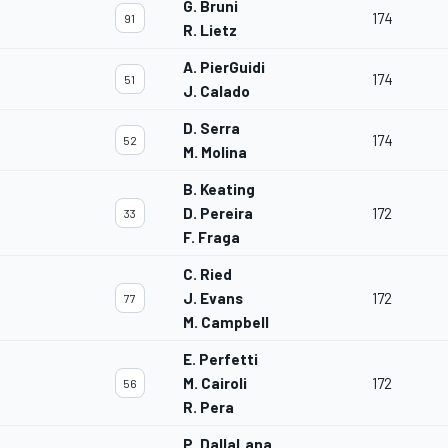
G. Bruni
174
91
R. Lietz
A. PierGuidi
174
51
J. Calado
D. Serra
174
52
M. Molina
B. Keating
D. Pereira
172
33
F. Fraga
C. Ried
J. Evans
172
77
M. Campbell
E. Perfetti
M. Cairoli
172
56
R. Pera
P. DallaLana