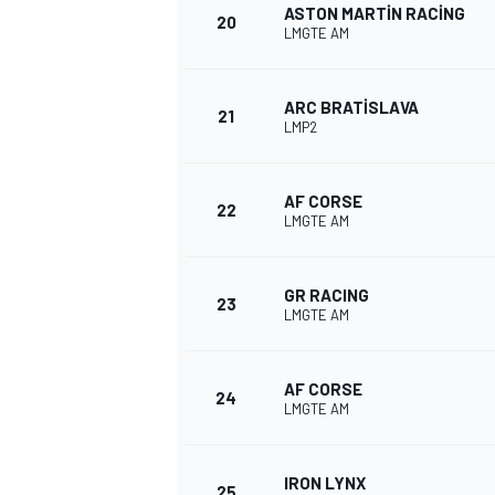
ASTON MARTIN RACING
20
LMGTE AM
ARC BRATISLAVA
21
LMP2
AF CORSE
22
LMGTE AM
MOTOSİKLET
GR RACING
23
LMGTE AM
AF CORSE
24
LMGTE AM
IRON LYNX
25