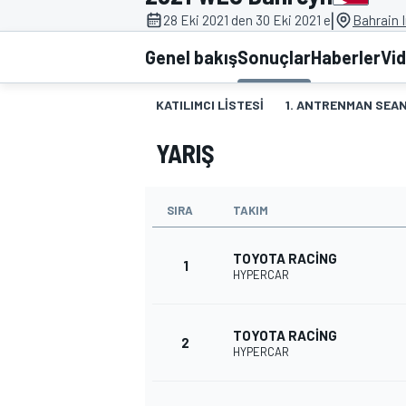
|
28 Eki 2021 den 30 Eki 2021 e
Bahrain I
MOTOGP
Genel bakış
Sonuçlar
Haberler
Vi
KATILIMCI LISTESI
1. ANTRENMAN SEAN
YARIŞ
SIRA
TAKIM
TOYOTA RACING
1
HYPERCAR
WORLD SUPERBIKE
TOYOTA RACING
2
HYPERCAR