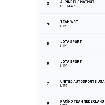
ALPINE ELF MATMUT
3
HYPERCAR
TEAM WRT
4
LMP2
JOTA SPORT
WRC
5
LMP2
JOTA SPORT
6
LMP2
UNITED AUTOSPORTS USA
7
LMP2
RACING TEAM NEDERLAND
8