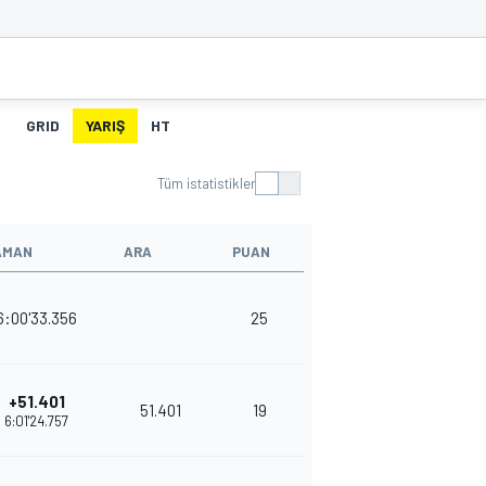
GRID
YARIŞ
HT
Tüm istatistikler
AMAN
ARA
PUAN
6:00'33.356
25
+51.401
51.401
19
6:01'24.757