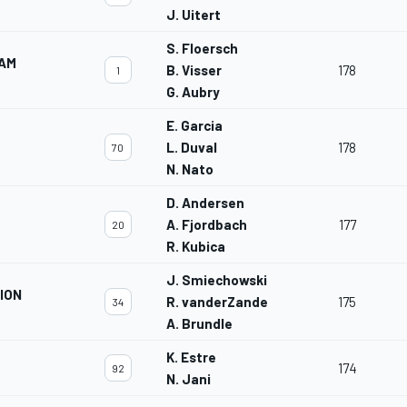
J. Uitert
S. Floersch
EAM
B. Visser
178
1
G. Aubry
E. Garcia
L. Duval
178
70
N. Nato
D. Andersen
A. Fjordbach
177
20
R. Kubica
J. Smiechowski
ION
R. vanderZande
175
34
A. Brundle
K. Estre
174
92
N. Jani