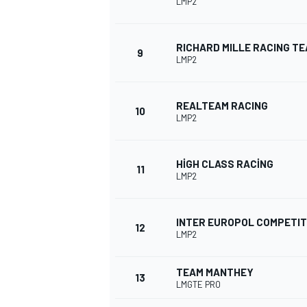
LMP2
RICHARD MILLE RACING T
9
LMP2
TÜRK SPORCULAR
REALTEAM RACING
10
LMP2
HIGH CLASS RACING
11
LMP2
INTER EUROPOL COMPETIT
12
LMP2
TEAM MANTHEY
13
LMGTE PRO