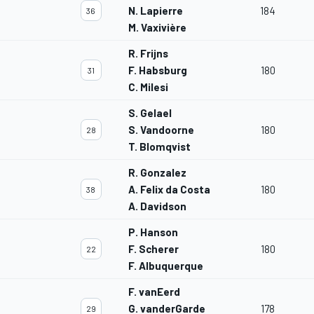
N. Lapierre
184
36
M. Vaxivière
R. Frijns
F. Habsburg
180
31
C. Milesi
S. Gelael
S. Vandoorne
180
28
T. Blomqvist
R. Gonzalez
A. Felix da Costa
180
38
A. Davidson
P. Hanson
F. Scherer
180
22
F. Albuquerque
F. vanEerd
G. vanderGarde
178
29