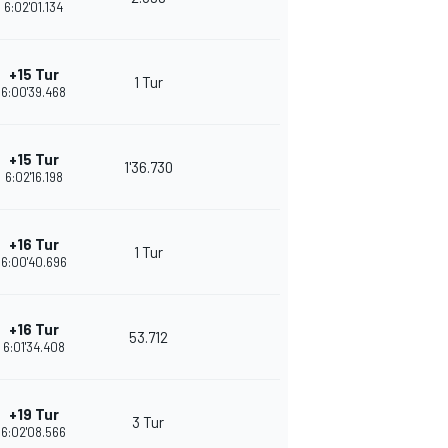
6:02'01.134
+15 Tur
1 Tur
6:00'39.468
+15 Tur
1'36.730
6:02'16.198
+16 Tur
1 Tur
6:00'40.696
+16 Tur
53.712
6:01'34.408
+19 Tur
3 Tur
6:02'08.566