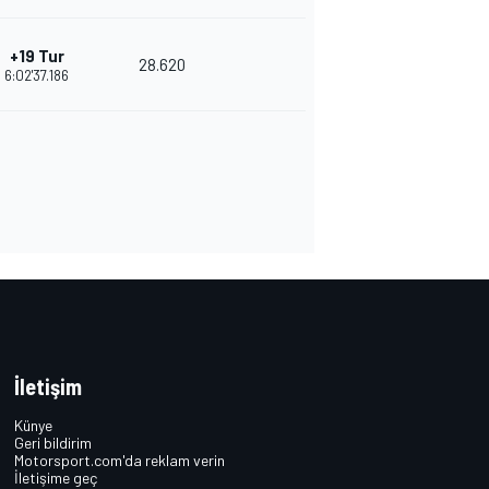
+19 Tur
28.620
6:02'37.186
İletişim
Künye
Geri bildirim
Motorsport.com'da reklam verin
İletişime geç