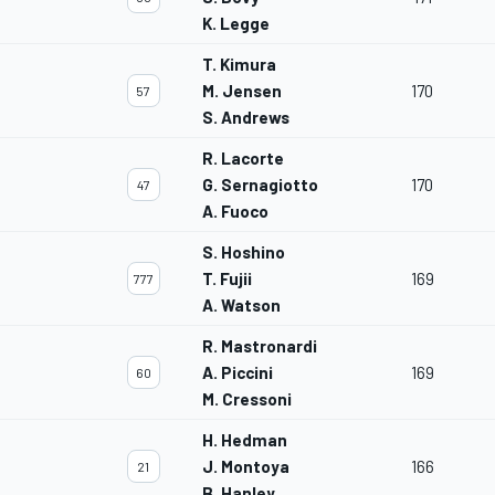
K. Legge
T. Kimura
M. Jensen
170
57
S. Andrews
R. Lacorte
G. Sernagiotto
170
47
A. Fuoco
S. Hoshino
T. Fujii
169
777
A. Watson
R. Mastronardi
A. Piccini
169
60
M. Cressoni
H. Hedman
J. Montoya
166
21
B. Hanley