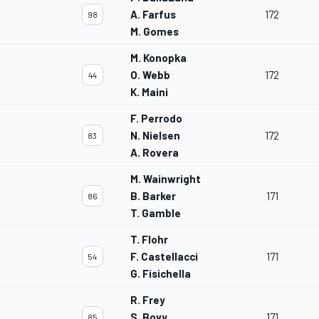
A. Farfus
172
98
M. Gomes
M. Konopka
O. Webb
172
44
K. Maini
F. Perrodo
N. Nielsen
172
83
A. Rovera
M. Wainwright
B. Barker
171
86
T. Gamble
T. Flohr
F. Castellacci
171
54
G. Fisichella
R. Frey
S. Bovy
171
85