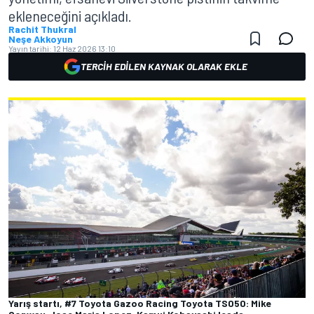
ekleneceğini açıkladı.
Rachit Thukral
Neşe Akkoyun
Yayın tarihi:
12 Haz 2026 13:10
TERCIH EDILEN KAYNAK OLARAK EKLE
Yarış startı, #7 Toyota Gazoo Racing Toyota TS050: Mike