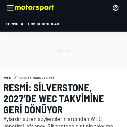
FORMULA 1
TÜRK SPORCULAR
WEC
2026 Le Mans 24 Saat
RESMI: SILVERSTONE,
2027’DE WEC TAKVIMINE
GERI DÖNÜYOR
Aylardır süren söylentilerin ardından WEC
yönetimi, efsanevi Silverstone pistinin takvime