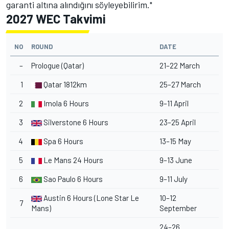
garanti altına alındığını söyleyebilirim."
2027 WEC Takvimi
NO
ROUND
DATE
–
Prologue (Qatar)
21–22 March
1
Qatar 1812km
25–27 March
2
Imola 6 Hours
9–11 April
3
Silverstone 6 Hours
23–25 April
4
Spa 6 Hours
13–15 May
5
Le Mans 24 Hours
9–13 June
6
Sao Paulo 6 Hours
9–11 July
Austin 6 Hours (Lone Star Le
10–12
7
Mans)
September
24–26