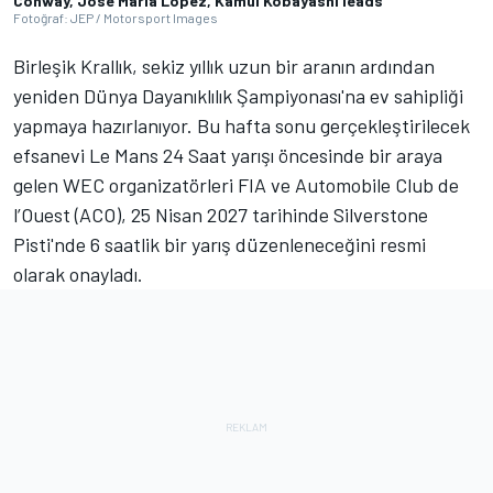
Conway, Jose Maria Lopez, Kamui Kobayashi leads
Fotoğraf: JEP / Motorsport Images
Birleşik Krallık, sekiz yıllık uzun bir aranın ardından
yeniden Dünya Dayanıklılık Şampiyonası'na ev sahipliği
yapmaya hazırlanıyor. Bu hafta sonu gerçekleştirilecek
efsanevi Le Mans 24 Saat yarışı öncesinde bir araya
gelen WEC organizatörleri FIA ve Automobile Club de
l’Ouest (ACO), 25 Nisan 2027 tarihinde Silverstone
Pisti'nde 6 saatlik bir yarış düzenleneceğini resmi
olarak onayladı.