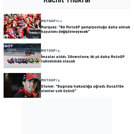
MOTOGP
14 s
Marquez: "Bir MotoGP şampiyonluğu daha almak
hayatımı değiştirmeyecek"
MOTOGP
1 g
İmzalar atıldı: Silverstone, iki yıl daha MotoGP
takviminde olacak
MOTOGP
1 g
Stoner: "Bagnaia haksızlığa uğradı, Ducati'de
olanlar çok üzücü"