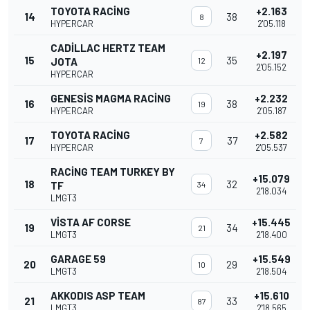
TOYOTA RACING
+2.163
14
38
8
HYPERCAR
2'05.118
CADILLAC HERTZ TEAM
+2.197
15
35
JOTA
12
2'05.152
HYPERCAR
GENESIS MAGMA RACING
+2.232
16
38
19
HYPERCAR
2'05.187
TOYOTA RACING
+2.582
17
37
7
HYPERCAR
2'05.537
RACING TEAM TURKEY BY
+15.079
18
32
TF
34
2'18.034
LMGT3
VISTA AF CORSE
+15.445
19
34
21
LMGT3
2'18.400
GARAGE 59
+15.549
20
29
10
LMGT3
2'18.504
AKKODIS ASP TEAM
+15.610
21
33
87
LMGT3
2'18.565