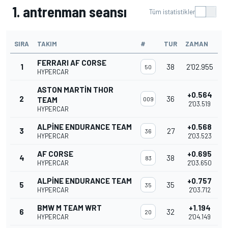
1. antrenman seansı
Tüm istatistikler
SIRA
TAKIM
#
TUR
ZAMAN
FERRARI AF CORSE
1
38
2'02.955
50
HYPERCAR
ASTON MARTIN THOR
+0.564
2
36
TEAM
009
2'03.519
HYPERCAR
ALPINE ENDURANCE TEAM
+0.568
3
27
36
HYPERCAR
2'03.523
AF CORSE
+0.695
4
38
83
HYPERCAR
2'03.650
ALPINE ENDURANCE TEAM
+0.757
5
35
35
HYPERCAR
2'03.712
BMW M TEAM WRT
+1.194
6
32
20
HYPERCAR
2'04.149