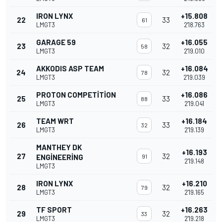
IRON LYNX
+15.808
22
33
61
LMGT3
2'18.763
GARAGE 59
+16.055
23
32
58
LMGT3
2'19.010
AKKODIS ASP TEAM
+16.084
24
32
78
LMGT3
2'19.039
PROTON COMPETITION
+16.086
25
33
88
LMGT3
2'19.041
TEAM WRT
+16.184
26
33
32
LMGT3
2'19.139
MANTHEY DK
+16.193
27
32
ENGINEERING
91
2'19.148
LMGT3
IRON LYNX
+16.210
28
32
79
LMGT3
2'19.165
TF SPORT
+16.263
29
32
33
LMGT3
2'19.218