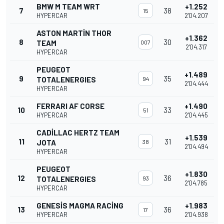
BMW M TEAM WRT
+1.252
7
38
15
HYPERCAR
2'04.207
ASTON MARTIN THOR
+1.362
8
30
TEAM
007
2'04.317
HYPERCAR
PEUGEOT
+1.489
9
35
TOTALENERGIES
94
2'04.444
HYPERCAR
FERRARI AF CORSE
+1.490
10
33
51
HYPERCAR
2'04.445
CADILLAC HERTZ TEAM
+1.539
11
31
JOTA
38
2'04.494
HYPERCAR
PEUGEOT
+1.830
12
36
TOTALENERGIES
93
2'04.785
HYPERCAR
GENESIS MAGMA RACING
+1.983
13
36
17
HYPERCAR
2'04.938