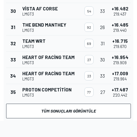
VISTA AF CORSE
+16.482
30
33
54
LMGT3
2'19.437
THE BEND MANTHEY
+16.485
31
26
92
LMGT3
2'19.440
TEAM WRT
+16.715
32
31
69
LMGT3
2'19.670
HEART OF RACING TEAM
+16.954
33
30
27
LMGT3
2'19.909
HEART OF RACING TEAM
+17.009
34
33
23
LMGT3
2'19.964
PROTON COMPETITION
+17.487
35
27
77
LMGT3
2'20.442
TÜM SONUÇLARI GÖRÜNTÜLE