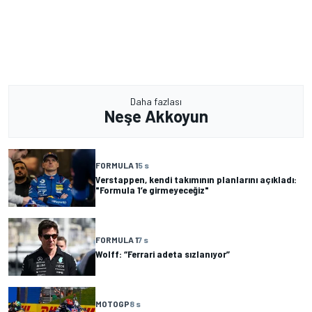
Daha fazlası
Neşe Akkoyun
FORMULA 1
5 s
Verstappen, kendi takımının planlarını açıkladı:
"Formula 1’e girmeyeceğiz"
FORMULA 1
7 s
Wolff: “Ferrari adeta sızlanıyor”
MOTOGP
8 s