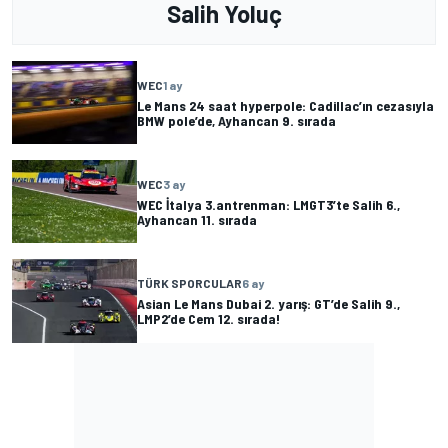
Salih Yoluç
WEC
1 ay
Le Mans 24 saat hyperpole: Cadillac’ın cezasıyla
BMW pole’de, Ayhancan 9. sırada
WEC
3 ay
WEC İtalya 3.antrenman: LMGT3’te Salih 6.,
Ayhancan 11. sırada
TÜRK SPORCULAR
6 ay
Asian Le Mans Dubai 2. yarış: GT’de Salih 9.,
LMP2’de Cem 12. sırada!