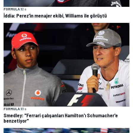
FORMULA 1
2 s
İddia: Perez’in menajer ekibi, Williams ile görüştü
FORMULA 1
3 s
Smedley: "Ferrari çalışanları Hamilton'ı Schumacher'e
benzetiyor"