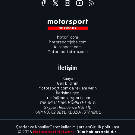
Motor1.com
Motorsportjobs.com
Autosport.com
Motorsportstats.com
İletişim
Künye
Geri bildirim
Motorsport.com'da reklam verin
İletişime geç
tr.info@motorsport.com
YAKUPLU MAH. HÜRRİYET BLV.
Skyport Residence NO: 1 İÇ
KAPI NO: 62 BEYLİKDÜZÜ/ İSTANBUL
Şartlar ve Koşullar
Çerez kullanım şartları
Gizlilik politikası
© 2026
Motorsport Network.
Tüm hakları saklıdır.