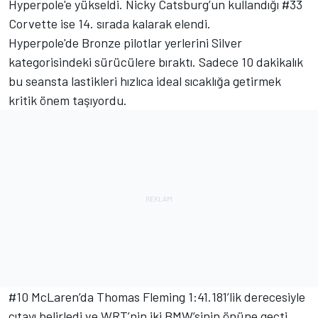
Hyperpole'e yükseldi. Nicky Catsburg’un kullandığı #33
Corvette ise 14. sırada kalarak elendi.
Hyperpole'de Bronze pilotlar yerlerini Silver
kategorisindeki sürücülere bıraktı. Sadece 10 dakikalık
bu seansta lastikleri hızlıca ideal sıcaklığa getirmek
kritik önem taşıyordu.
#10 McLaren’da Thomas Fleming 1:41.181’lik derecesiyle
çıtayı belirledi ve WRT’nin iki BMW’sinin önüne geçti.