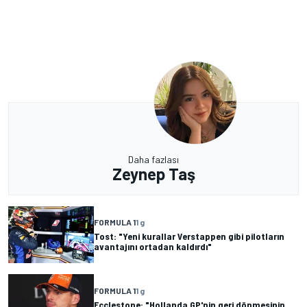
Daha fazlası
Zeynep Taş
FORMULA 1
1 g
Tost: "Yeni kurallar Verstappen gibi pilotların
avantajını ortadan kaldırdı"
FORMULA 1
1 g
Ecclestone: "Hollanda GP'nin geri dönmesinin