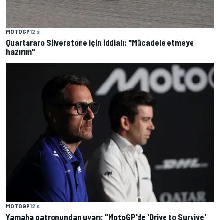
MOTOGP
12 s
Quartararo Silverstone için iddialı: "Mücadele etmeye
hazırım"
MOTOGP
12 s
Yamaha patronundan uyarı: "MotoGP'de 'Drive to Survive'