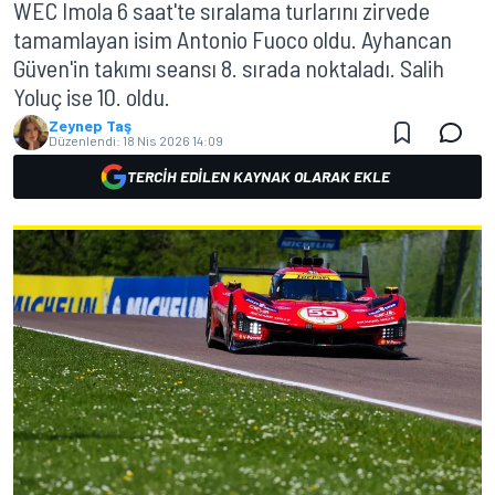
WEC Imola 6 saat'te sıralama turlarını zirvede
tamamlayan isim Antonio Fuoco oldu. Ayhancan
Güven'in takımı seansı 8. sırada noktaladı. Salih
Yoluç ise 10. oldu.
Zeynep Taş
Düzenlendi:
18 Nis 2026 14:09
TERCIH EDILEN KAYNAK OLARAK EKLE