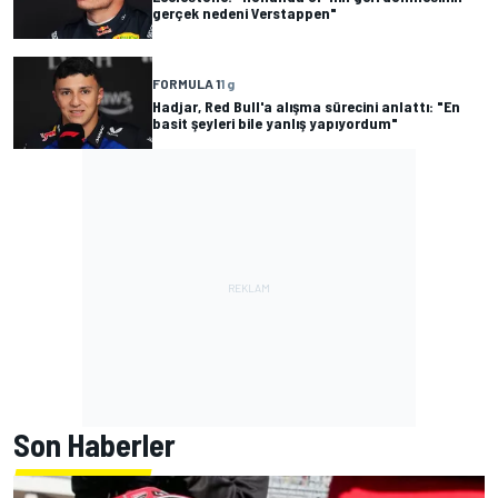
gerçek nedeni Verstappen"
FORMULA 1
1 g
Hadjar, Red Bull'a alışma sürecini anlattı: "En
basit şeyleri bile yanlış yapıyordum"
Son Haberler