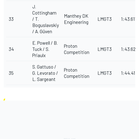
J.
Cottingham
Manthey DK
33
/ T.
LMGT3
1:43.611
Engineering
Boguslavskiy
/ A. Güven
E. Powell / B.
Proton
34
Tuck / S.
LMGT3
1:43.627
Competition
Priaulx
S. Gattuso /
Proton
35
G. Levorato /
LMGT3
1:44.414
Competition
L. Sargeant