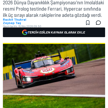
2026 Dünya Dayanıklılık Şampiyonası'nın Imola'daki
resmi Prolog testinde Ferrari, Hypercar sınıfında
ilk üç sırayı alarak rakiplerine adeta gözdağı verdi.
Rachit Thukral
Zeynep Taş
Yayın tarihi:
15 Nis 2026 09:50
TERCIH EDILEN KAYNAK OLARAK EKLE