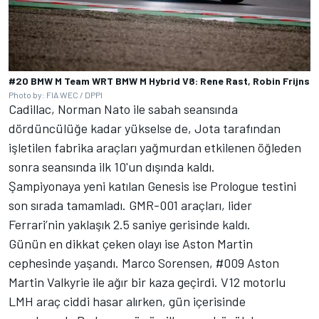
#20 BMW M Team WRT BMW M Hybrid V8: Rene Rast, Robin Frijns
Photo by: FIA WEC / DPPI
Cadillac,
Norman Nato
ile sabah seansında
dördüncülüğe kadar yükselse de, Jota tarafından
işletilen fabrika araçları yağmurdan etkilenen öğleden
sonra seansında ilk 10'un dışında kaldı.
Şampiyonaya yeni katılan Genesis ise Prologue testini
son sırada tamamladı. GMR-001 araçları, lider
Ferrari’nin yaklaşık 2.5 saniye gerisinde kaldı.
Günün en dikkat çeken olayı ise Aston Martin
cephesinde yaşandı.
Marco Sorensen
, #009 Aston
Martin Valkyrie ile ağır bir kaza geçirdi. V12 motorlu
LMH araç ciddi hasar alırken, gün içerisinde