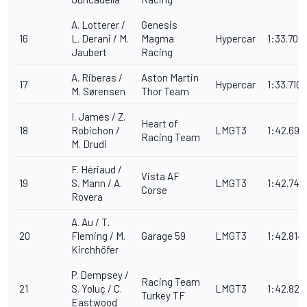
A. Lotterer /
Genesis
16
L. Derani / M.
Magma
Hypercar
1:33.707
Jaubert
Racing
A. Riberas /
Aston Martin
17
Hypercar
1:33.710
M. Sørensen
Thor Team
I. James / Z.
Heart of
18
Robichon /
LMGT3
1:42.698
Racing Team
M. Drudi
F. Hériaud /
Vista AF
19
S. Mann / A.
LMGT3
1:42.749
Corse
Rovera
A. Au / T.
20
Fleming / M.
Garage 59
LMGT3
1:42.814
Kirchhöfer
P. Dempsey /
Racing Team
21
S. Yoluç / C.
LMGT3
1:42.826
Turkey TF
Eastwood