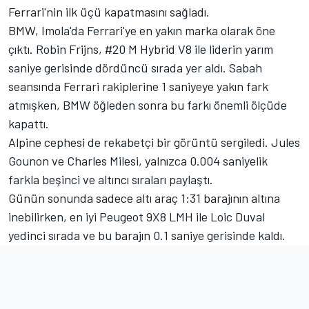
Ferrari'nin ilk üçü kapatmasını sağladı.
BMW, Imola'da Ferrari'ye en yakın marka olarak öne
çıktı.
Robin Frijns
, #20 M Hybrid V8 ile liderin yarım
saniye gerisinde dördüncü sırada yer aldı. Sabah
seansında Ferrari rakiplerine 1 saniyeye yakın fark
atmışken, BMW öğleden sonra bu farkı önemli ölçüde
kapattı.
Alpine
cephesi de rekabetçi bir görüntü sergiledi.
Jules
Gounon
ve
Charles Milesi
, yalnızca 0.004 saniyelik
farkla beşinci ve altıncı sıraları paylaştı.
Günün sonunda sadece altı araç 1:31 barajının altına
inebilirken, en iyi Peugeot 9X8 LMH ile
Loic Duval
yedinci sırada ve bu barajın 0.1 saniye gerisinde kaldı.