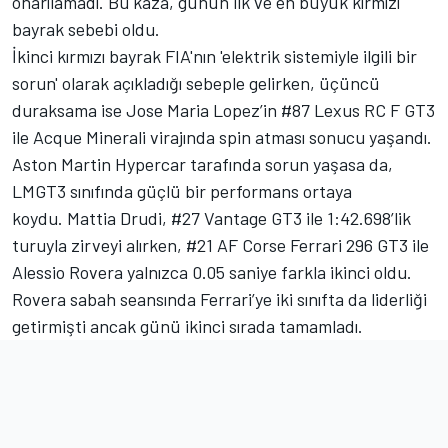
onarılamadı. Bu kaza, günün ilk ve en büyük kırmızı
bayrak sebebi oldu.
İkinci kırmızı bayrak FIA'nın 'elektrik sistemiyle ilgili bir
sorun' olarak açıkladığı sebeple gelirken, üçüncü
duraksama ise
Jose Maria Lopez
’in #87 Lexus RC F GT3
ile Acque Minerali virajında spin atması sonucu yaşandı.
Aston Martin Hypercar tarafında sorun yaşasa da,
LMGT3 sınıfında güçlü bir performans ortaya
koydu.
Mattia Drudi
, #27 Vantage GT3 ile 1:42.698’lik
turuyla zirveyi alırken, #21 AF Corse Ferrari 296 GT3 ile
Alessio Rovera
yalnızca 0.05 saniye farkla ikinci oldu.
Rovera sabah seansında Ferrari’ye iki sınıfta da liderliği
getirmişti ancak günü ikinci sırada tamamladı.