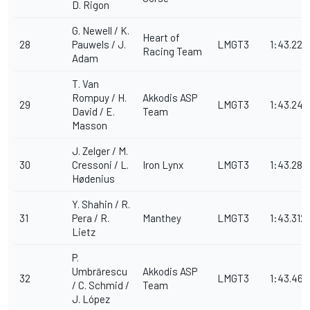
D. Rigon
G. Newell / K.
Heart of
28
Pauwels / J.
LMGT3
1:43.224
Racing Team
Adam
T. Van
Rompuy / H.
Akkodis ASP
29
LMGT3
1:43.247
David / E.
Team
Masson
J. Zelger / M.
30
Cressoni / L.
Iron Lynx
LMGT3
1:43.289
Hødenius
Y. Shahin / R.
31
Pera / R.
Manthey
LMGT3
1:43.312
Lietz
P.
Umbrărescu
Akkodis ASP
32
LMGT3
1:43.465
/ C. Schmid /
Team
J. López