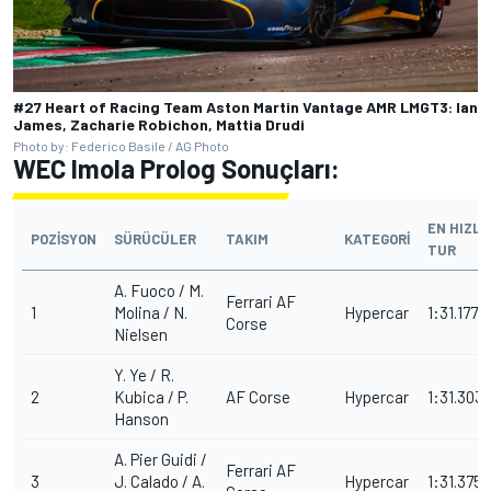
#27 Heart of Racing Team Aston Martin Vantage AMR LMGT3: Ian
James, Zacharie Robichon, Mattia Drudi
Photo by: Federico Basile / AG Photo
WEC Imola Prolog Sonuçları:
EN HIZLI
POZİSYON
SÜRÜCÜLER
TAKIM
KATEGORİ
TUR
A. Fuoco / M.
Ferrari AF
1
Molina / N.
Hypercar
1:31.177
Corse
Nielsen
Y. Ye / R.
2
Kubica / P.
AF Corse
Hypercar
1:31.303
Hanson
A. Pier Guidi /
Ferrari AF
3
J. Calado / A.
Hypercar
1:31.375