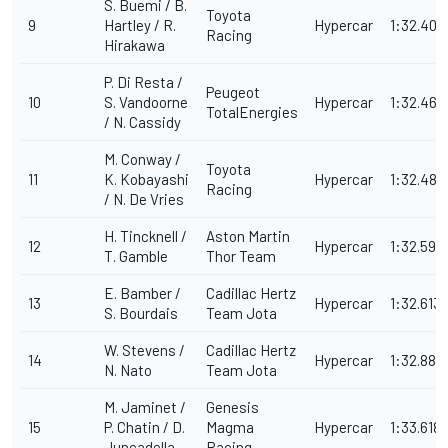
S. Buemi / B.
Toyota
9
Hartley / R.
Hypercar
1:32.409
Racing
Hirakawa
P. Di Resta /
Peugeot
10
S. Vandoorne
Hypercar
1:32.468
TotalEnergies
/ N. Cassidy
M. Conway /
Toyota
11
K. Kobayashi
Hypercar
1:32.487
Racing
/ N. De Vries
H. Tincknell /
Aston Martin
12
Hypercar
1:32.593
T. Gamble
Thor Team
E. Bamber /
Cadillac Hertz
13
Hypercar
1:32.613
S. Bourdais
Team Jota
W. Stevens /
Cadillac Hertz
14
Hypercar
1:32.888
N. Nato
Team Jota
M. Jaminet /
Genesis
15
P. Chatin / D.
Magma
Hypercar
1:33.618
Juncadella
Racing