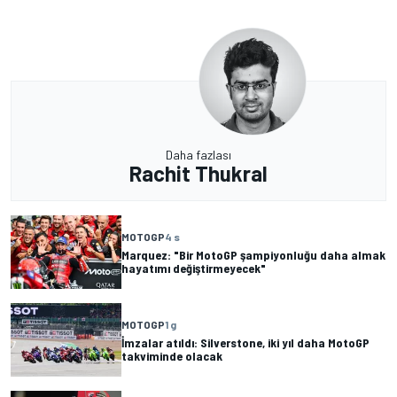
Daha fazlası
Rachit Thukral
MOTOGP
4 s
Marquez: "Bir MotoGP şampiyonluğu daha almak
hayatımı değiştirmeyecek"
MOTOGP
1 g
İmzalar atıldı: Silverstone, iki yıl daha MotoGP
takviminde olacak