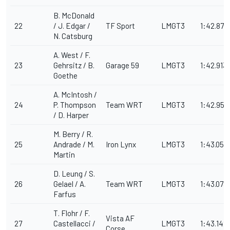
B. McDonald
22
/ J. Edgar /
TF Sport
LMGT3
1:42.876
N. Catsburg
A. West / F.
23
Gehrsitz / B.
Garage 59
LMGT3
1:42.913
Goethe
A. McIntosh /
24
P. Thompson
Team WRT
LMGT3
1:42.959
/ D. Harper
M. Berry / R.
25
Andrade / M.
Iron Lynx
LMGT3
1:43.051
Martin
D. Leung / S.
26
Gelael / A.
Team WRT
LMGT3
1:43.078
Farfus
T. Flohr / F.
Vista AF
27
Castellacci /
LMGT3
1:43.142
Corse