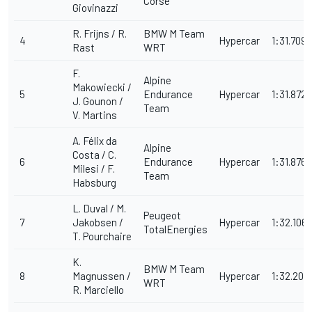
Corse
Giovinazzi
R. Frijns / R.
BMW M Team
4
Hypercar
1:31.709
Rast
WRT
F.
Alpine
Makowiecki /
5
Endurance
Hypercar
1:31.872
J. Gounon /
Team
V. Martins
A. Félix da
Alpine
Costa / C.
6
Endurance
Hypercar
1:31.876
Milesi / F.
Team
Habsburg
L. Duval / M.
Peugeot
7
Jakobsen /
Hypercar
1:32.106
TotalEnergies
T. Pourchaire
K.
BMW M Team
8
Magnussen /
Hypercar
1:32.204
WRT
R. Marciello