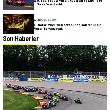
WEC Spa 6 saat: Ferrari, Hypercar ve LMGT3'te
çifte zafere ulaştı!
WEC
20 Şub 2024
AF Corse, 2024 WEC sezonunda sarı renkli bir
Ferrari ile yarışacak
Son Haberler