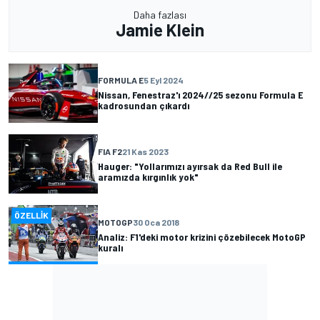
Daha fazlası
Jamie Klein
FORMULA E
5 Eyl 2024
Nissan, Fenestraz'ı 2024//25 sezonu Formula E
kadrosundan çıkardı
FIA F2
21 Kas 2023
Hauger: "Yollarımızı ayırsak da Red Bull ile
aramızda kırgınlık yok"
ÖZELLIK
MOTOGP
30 Oca 2018
Analiz: F1'deki motor krizini çözebilecek MotoGP
kuralı