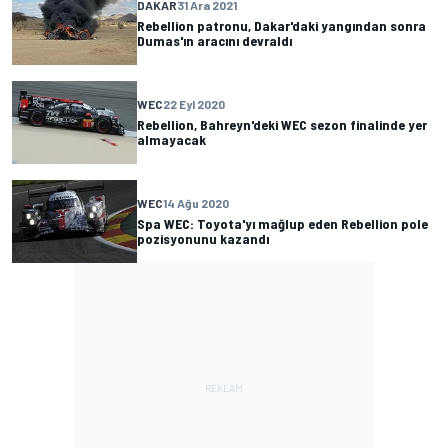
DAKAR
31 Ara 2021
Rebellion patronu, Dakar'daki yangından sonra
Dumas'ın aracını devraldı
WEC
22 Eyl 2020
Rebellion, Bahreyn'deki WEC sezon finalinde yer
almayacak
WEC
14 Ağu 2020
Spa WEC: Toyota'yı mağlup eden Rebellion pole
pozisyonunu kazandı