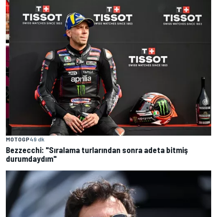
MOTOGP
49 dk
Bezzecchi: "Sıralama turlarından sonra adeta bitmiş
durumdaydım"