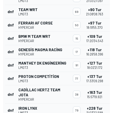
LMGT3
21:03'27.097
TEAM WRT
+90 Tur
dnf
69
LMGT3
21:08'08.763
FERRARI AF CORSE
+97 Tur
dnf
50
HYPERCAR
18:19'55.370
BMW M TEAM WRT
+109 Tur
dnf
15
HYPERCAR
17:20'34.543
GENESIS MAGMA RACING
+118 Tur
dnf
17
HYPERCAR
16:26'58.396
MANTHEY DK ENGINEERING
+127 Tur
dnf
91
LMGT3
18:02'21.172
PROTON COMPETITION
+137 Tur
dnf
77
LMGT3
17:33'09.298
CADILLAC HERTZ TEAM
+163 Tur
dnf
JOTA
38
15:57'19.921
HYPERCAR
IRON LYNX
+228 Tur
dnf
79
LMGT3
11:03'22.599