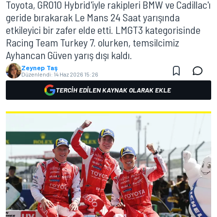
Toyota, GR010 Hybrid'iyle rakipleri BMW ve Cadillac'ı
geride bırakarak Le Mans 24 Saat yarışında
etkileyici bir zafer elde etti. LMGT3 kategorisinde
Racing Team Turkey 7. olurken, temsilcimiz
Ayhancan Güven yarış dışı kaldı.
Zeynep Taş
Düzenlendi:
14 Haz 2026 15:26
TERCIH EDILEN KAYNAK OLARAK EKLE