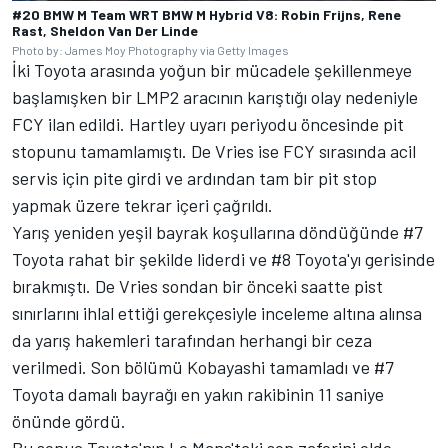
#20 BMW M Team WRT BMW M Hybrid V8: Robin Frijns, Rene
Rast, Sheldon Van Der Linde
Photo by: James Moy Photography via Getty Images
İki Toyota arasında yoğun bir mücadele şekillenmeye
başlamışken bir LMP2 aracının karıştığı olay nedeniyle
FCY ilan edildi. Hartley uyarı periyodu öncesinde pit
stopunu tamamlamıştı. De Vries ise FCY sırasında acil
servis için pite girdi ve ardından tam bir pit stop
yapmak üzere tekrar içeri çağrıldı.
Yarış yeniden yeşil bayrak koşullarına döndüğünde #7
Toyota rahat bir şekilde liderdi ve #8 Toyota'yı gerisinde
bırakmıştı. De Vries sondan bir önceki saatte pist
sınırlarını ihlal ettiği gerekçesiyle inceleme altına alınsa
da yarış hakemleri tarafından herhangi bir ceza
verilmedi. Son bölümü Kobayashi tamamladı ve #7
Toyota damalı bayrağı en yakın rakibinin 11 saniye
önünde gördü.
Bu sonuç Toyota'nın Le Mans'taki son zaferini elde