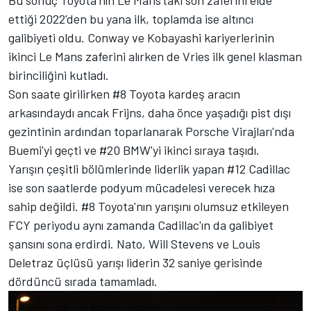
ettiği 2022'den bu yana ilk, toplamda ise altıncı
galibiyeti oldu. Conway ve Kobayashi kariyerlerinin
ikinci Le Mans zaferini alırken de Vries ilk genel klasman
birinciliğini kutladı.
Son saate girilirken #8 Toyota kardeş aracın
arkasındaydı ancak Frijns, daha önce yaşadığı pist dışı
gezintinin ardından toparlanarak Porsche Virajları'nda
Buemi'yi geçti ve #20 BMW'yi ikinci sıraya taşıdı.
Yarışın çeşitli bölümlerinde liderlik yapan #12 Cadillac
ise son saatlerde podyum mücadelesi verecek hıza
sahip değildi. #8 Toyota'nın yarışını olumsuz etkileyen
FCY periyodu aynı zamanda Cadillac'ın da galibiyet
şansını sona erdirdi. Nato,
Will Stevens
ve
Louis
Deletraz
üçlüsü yarışı liderin 32 saniye gerisinde
dördüncü sırada tamamladı.