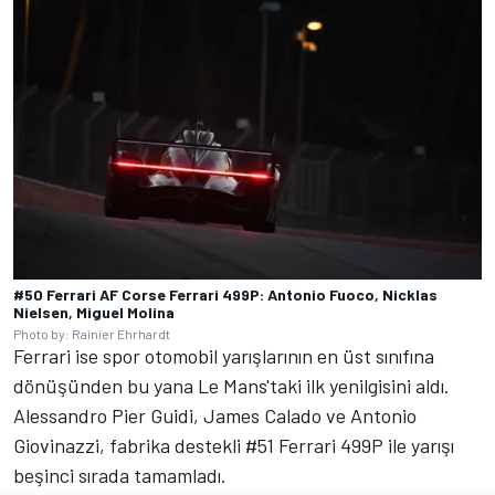
#50 Ferrari AF Corse Ferrari 499P: Antonio Fuoco, Nicklas
Nielsen, Miguel Molina
Photo by: Rainier Ehrhardt
Ferrari
ise spor otomobil yarışlarının en üst sınıfına
dönüşünden bu yana Le Mans'taki ilk yenilgisini aldı.
Alessandro Pier Guidi,
James Calado
ve
Antonio
Giovinazzi
, fabrika destekli #51 Ferrari 499P ile yarışı
beşinci sırada tamamladı.