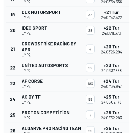
LMP2
24:03'34.356
CLX MOTORSPORT
+21 Tur
19
37
LMP2
24:04'52.522
IDEC SPORT
+22 Tur
20
28
LMP2
24:05'11.370
CROWDSTRIKE RACING BY
+23 Tur
21
APR
4
24:03'26.294
LMP2
UNITED AUTOSPORTS
+23 Tur
22
22
LMP2
24:03'37.658
AF CORSE
+24 Tur
23
183
LMP2
24:04'34.947
AO BY TF
+25 Tur
24
99
LMP2
24:05'02.178
PROTON COMPETITION
+25 Tur
25
9
LMP2
24:05'32.283
ALGARVE PRO RACING TEAM
+25 Tur
26
25