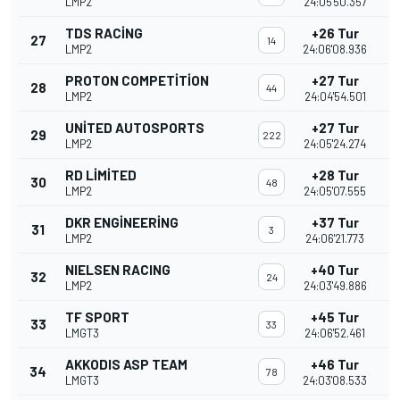
LMP2
24:05'50.357
TDS RACING
+26 Tur
27
14
LMP2
24:06'08.936
PROTON COMPETITION
+27 Tur
28
44
LMP2
24:04'54.501
UNITED AUTOSPORTS
+27 Tur
29
222
LMP2
24:05'24.274
RD LIMITED
+28 Tur
30
48
LMP2
24:05'07.555
DKR ENGINEERING
+37 Tur
31
3
LMP2
24:06'21.773
NIELSEN RACING
+40 Tur
32
24
LMP2
24:03'49.886
TF SPORT
+45 Tur
33
33
LMGT3
24:06'52.461
AKKODIS ASP TEAM
+46 Tur
34
78
LMGT3
24:03'08.533