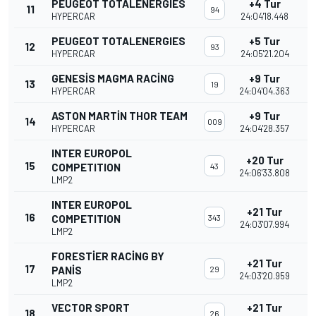
PEUGEOT TOTALENERGIES
+4 Tur
11
94
HYPERCAR
24:04'18.448
PEUGEOT TOTALENERGIES
+5 Tur
12
93
HYPERCAR
24:05'21.204
GENESIS MAGMA RACING
+9 Tur
13
19
HYPERCAR
24:04'04.363
ASTON MARTIN THOR TEAM
+9 Tur
14
009
HYPERCAR
24:04'28.357
INTER EUROPOL
+20 Tur
15
COMPETITION
43
24:06'33.808
LMP2
INTER EUROPOL
+21 Tur
16
COMPETITION
343
24:03'07.994
LMP2
FORESTIER RACING BY
+21 Tur
17
PANIS
29
24:03'20.959
LMP2
VECTOR SPORT
+21 Tur
18
26