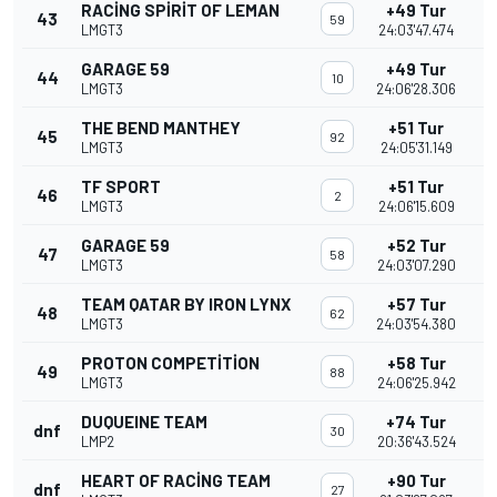
RACING SPIRIT OF LEMAN
+49 Tur
43
59
LMGT3
24:03'47.474
GARAGE 59
+49 Tur
44
10
LMGT3
24:06'28.306
THE BEND MANTHEY
+51 Tur
45
92
LMGT3
24:05'31.149
TF SPORT
+51 Tur
46
2
LMGT3
24:06'15.609
GARAGE 59
+52 Tur
47
58
LMGT3
24:03'07.290
TEAM QATAR BY IRON LYNX
+57 Tur
48
62
LMGT3
24:03'54.380
PROTON COMPETITION
+58 Tur
49
88
LMGT3
24:06'25.942
DUQUEINE TEAM
+74 Tur
dnf
30
LMP2
20:36'43.524
HEART OF RACING TEAM
+90 Tur
dnf
27