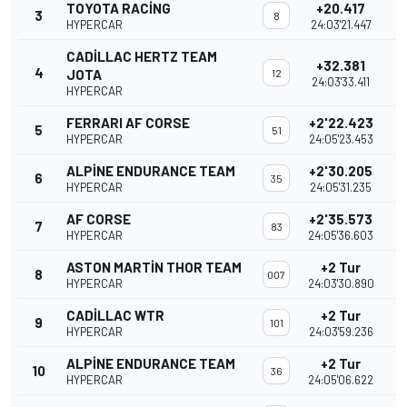
TOYOTA RACING
+20.417
3
8
HYPERCAR
24:03'21.447
CADILLAC HERTZ TEAM
+32.381
4
JOTA
12
24:03'33.411
HYPERCAR
FERRARI AF CORSE
+2'22.423
5
51
HYPERCAR
24:05'23.453
ALPINE ENDURANCE TEAM
+2'30.205
6
35
HYPERCAR
24:05'31.235
AF CORSE
+2'35.573
7
83
HYPERCAR
24:05'36.603
ASTON MARTIN THOR TEAM
+2 Tur
8
007
HYPERCAR
24:03'30.890
CADILLAC WTR
+2 Tur
9
101
HYPERCAR
24:03'59.236
ALPINE ENDURANCE TEAM
+2 Tur
10
36
HYPERCAR
24:05'06.622