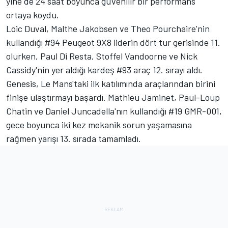
yine de 24 saat boyunca güvenilir bir performans
ortaya koydu.
Loic Duval
,
Malthe Jakobsen
ve Theo Pourchaire'nin
kullandığı #94 Peugeot 9X8 liderin dört tur gerisinde 11.
olurken, Paul Di Resta,
Stoffel Vandoorne
ve Nick
Cassidy'nin yer aldığı kardeş #93 araç 12. sırayı aldı.
Genesis, Le Mans'taki ilk katılımında araçlarından birini
finişe ulaştırmayı başardı.
Mathieu Jaminet
,
Paul-Loup
Chatin
ve Daniel Juncadella'nın kullandığı #19 GMR-001,
gece boyunca iki kez mekanik sorun yaşamasına
rağmen yarışı 13. sırada tamamladı.