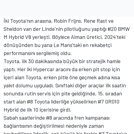
İki Toyota'nın arasına,
Robin Frijns
, Rene Rast ve
Sheldon van der Linde'nin pilotluğunu yaptığı #20 BMW
M Hybrid V8 yerleşti. Böylece Alman üretici, 2024'teki
dönüşünden bu yana Le Mans'taki en rekabetçi
performansını sergilemiş oldu.
Toyota, ilk 30 dakikasında büyük bir stratejik hamle
yaptı. Her iki Hypercar aracını da erken pit stop için
içeri alan Toyota, erken pitle öne geçmek adına kısa
yakıt dolumu uyguladı. Sınıftaki diğer araçlar ilk saatin
sonunda rutin servis için pite geldiğinde, 15. sıradan
start alan #8 Toyota liderliğe yükselirken #7 GR010
Hybrid de ilk 10 içerisine girdi.
Sabah saatlerinde #8 aracında fren kampanası
bağlantısının değiştirilmesi nedeniyle zaman
kaybedilince liderlik, çok küçük bir farkla #7 Toyota'ya