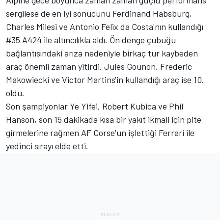
Alpine
gece boyunca zaman zaman güçlü performans
sergilese de en iyi sonucunu
Ferdinand Habsburg
,
Charles Milesi
ve Antonio Felix da Costa'nın kullandığı
#35 A424 ile altıncılıkla aldı. Ön denge çubuğu
bağlantısındaki arıza nedeniyle birkaç tur kaybeden
araç önemli zaman yitirdi.
Jules Gounon
, Frederic
Makowiecki ve Victor Martins'in kullandığı araç ise 10.
oldu.
Son şampiyonlar
Ye Yifei
,
Robert Kubica
ve Phil
Hanson, son 15 dakikada kısa bir yakıt ikmali için pite
girmelerine rağmen AF Corse'un işlettiği Ferrari ile
yedinci sırayı elde etti.