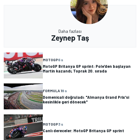
Daha fazlası
Zeynep Taş
MOTOGP
6 s
MotoGP Britanya GP sprint: Pole'den başlayan
Martin kazandı, Toprak 20. sırada
FORMULA 1
8 s
Domenicali doğruladı: "Almanya Grand Prix'si
kesinlikle geri dönecek"
MOTOGP
3 s
Canlı dereceler: MotoGP Britanya GP sprint