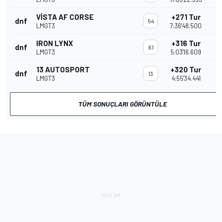
VISTA AF CORSE
+271 Tur
dnf
54
LMGT3
7:36'48.500
IRON LYNX
+316 Tur
dnf
61
LMGT3
5:03'16.609
13 AUTOSPORT
+320 Tur
dnf
13
LMGT3
4:55'34.441
TÜM SONUÇLARI GÖRÜNTÜLE