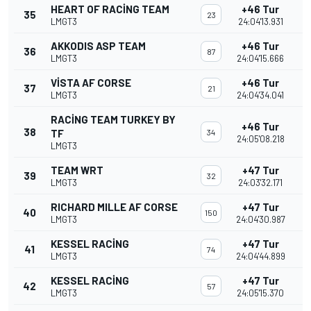
HEART OF RACING TEAM
+46 Tur
35
23
LMGT3
24:04'13.931
AKKODIS ASP TEAM
+46 Tur
36
87
LMGT3
24:04'15.666
VISTA AF CORSE
+46 Tur
37
21
LMGT3
24:04'34.041
RACING TEAM TURKEY BY
+46 Tur
38
TF
34
24:05'08.218
LMGT3
TEAM WRT
+47 Tur
39
32
LMGT3
24:03'32.171
RICHARD MILLE AF CORSE
+47 Tur
40
150
LMGT3
24:04'30.987
KESSEL RACING
+47 Tur
41
74
LMGT3
24:04'44.899
KESSEL RACING
+47 Tur
42
57
LMGT3
24:05'15.370