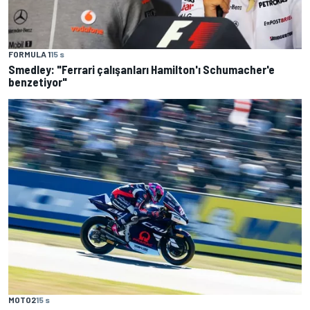
FORMULA 1
15 s
Smedley: "Ferrari çalışanları Hamilton'ı Schumacher'e
benzetiyor"
MOTO2
15 s