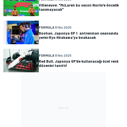
Villeneuve: "McLaren bu sezon Norris'e öncelik
tanımayacak"
FORMULA 1
1 Nis 2025
Doohan, Japonya GP 1. antrenman seansında
yerini Ryo Hirakawa'ya bırakacak
FORMULA 1
1 Nis 2025
Red Bull, Japonya GP'de kullanacağı özel renk
düzenini tanıttı!