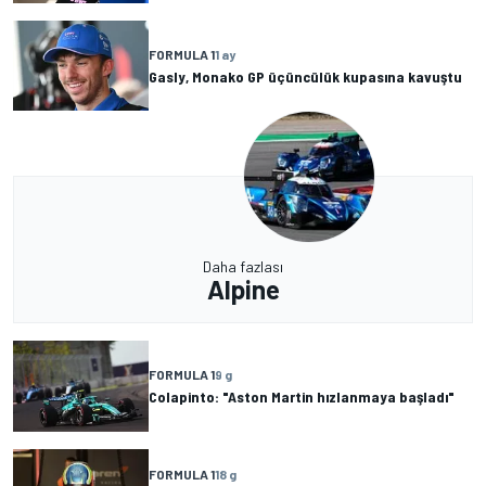
FORMULA 1
1 ay
Gasly, Monako GP üçüncülük kupasına kavuştu
Daha fazlası
Alpine
FORMULA 1
9 g
Colapinto: "Aston Martin hızlanmaya başladı"
FORMULA 1
18 g