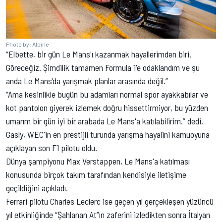
Photo by: Alpine
“Elbette, bir gün Le Mans'ı kazanmak hayallerimden biri.
Göreceğiz. Şimdilik tamamen Formula 1'e odaklandım ve şu
anda Le Mans’da yarışmak planlar arasında değil.”
“Ama kesinlikle bugün bu adamları normal spor ayakkabılar ve
kot pantolon giyerek izlemek doğru hissettirmiyor, bu yüzden
umarım bir gün iyi bir arabada Le Mans'a katılabilirim.” dedi.
Gasly, WEC'in en prestijli turunda yarışma hayalini kamuoyuna
açıklayan son F1 pilotu oldu.
Dünya şampiyonu
Max Verstappen
, Le Mans'a katılması
konusunda birçok takım tarafından kendisiyle iletişime
geçildiğini açıkladı.
Ferrari pilotu
Charles Leclerc
ise geçen yıl gerçekleşen yüzüncü
yıl etkinliğinde “Şahlanan At”ın zaferini izledikten sonra İtalyan