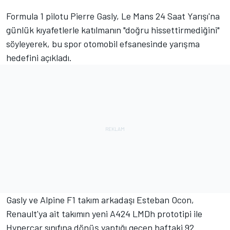
Formula 1 pilotu
Pierre Gasly
, Le Mans 24 Saat Yarışı'na
günlük kıyafetlerle katılmanın "doğru hissettirmediğini"
söyleyerek, bu spor otomobil efsanesinde yarışma
hedefini açıkladı.
Gasly ve
Alpine
F1 takım arkadaşı
Esteban Ocon
,
Renault'ya ait takımın yeni A424 LMDh prototipi ile
Hypercar sınıfına dönüş yaptığı geçen haftaki 92.