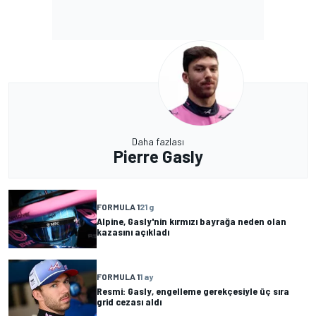
Daha fazlası
Pierre Gasly
FORMULA 1
21 g
Alpine, Gasly'nin kırmızı bayrağa neden olan
kazasını açıkladı
FORMULA 1
1 ay
Resmi: Gasly, engelleme gerekçesiyle üç sıra
grid cezası aldı