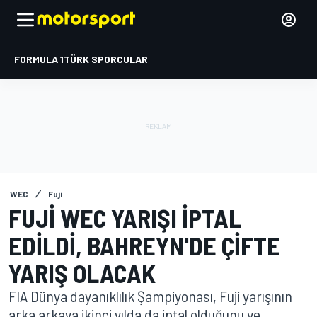
FORMULA 1
TÜRK SPORCULAR
WEC
Fuji
FUJI WEC YARIŞI IPTAL
EDILDI, BAHREYN'DE ÇIFTE
YARIŞ OLACAK
FIA Dünya dayanıklılık Şampiyonası, Fuji yarışının
arka arkaya ikinci yılda da iptal olduğunu ve