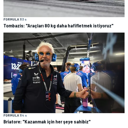
FORMULA 1
13 s
Tombazis: "Araçları 80 kg daha hafifletmek istiyoruz"
FORMULA 1
14 s
Briatore: "Kazanmak için her şeye sahibiz"