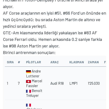
alıyor.
AF Corse araçlarının en iyisi #51, #66 Ford'un önünde en
hızlı üçüncüydü; bu sırada Aston Martin de altıncı ve
yedinci sıralara yerleşti.
GTE-Am klasmanında liderliği yakalayan ise #83 AF
Corse Ferrari oldu. Hemen arkasında 0.2 saniye farkla
ise #98 Aston Martin yer alıyor.
Birinci antrenman sonuçları:
SIRA
#
PILOTLAR
ARAÇ
KLASMAN
ZAMAN
FA
Andre
Lotterer
Marcel
1
7
Audi R18
LMP1
1'25.030
Fassler
Benoit
Tréluyer