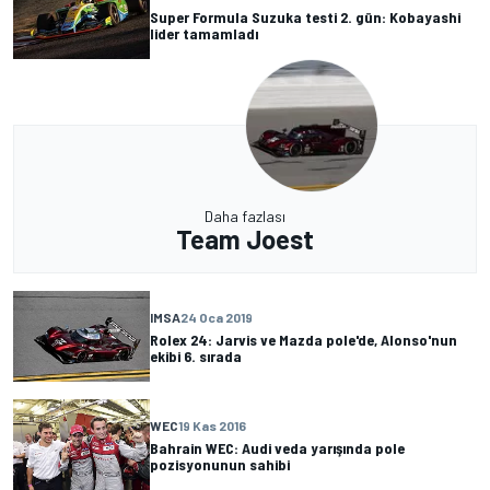
Super Formula Suzuka testi 2. gün: Kobayashi
lider tamamladı
Daha fazlası
Team Joest
IMSA
24 Oca 2019
Rolex 24: Jarvis ve Mazda pole'de, Alonso'nun
ekibi 6. sırada
WEC
19 Kas 2016
Bahrain WEC: Audi veda yarışında pole
pozisyonunun sahibi