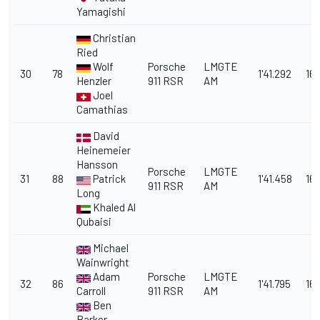
Yamagishi
Christian
Ried
Wolf
Porsche
LMGTE
30
78
1'41.292
16.
Henzler
911 RSR
AM
Joel
Camathias
David
Heinemeier
Hansson
Porsche
LMGTE
31
88
Patrick
1'41.458
16
911 RSR
AM
Long
Khaled Al
Qubaisi
Michael
Wainwright
Adam
Porsche
LMGTE
32
86
1'41.795
16.
Carroll
911 RSR
AM
Ben
Barker