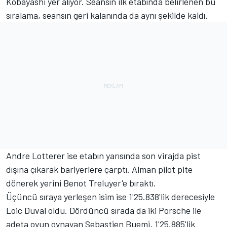
Kobayashi yer alıyor. Seansın ilk etabında belirlenen bu
sıralama, seansın geri kalanında da aynı şekilde kaldı.
Andre Lotterer ise etabın yarısında son virajda pist
dışına çıkarak bariyerlere çarptı. Alman pilot pite
dönerek yerini Benot Treluyer'e bıraktı.
Üçüncü sıraya yerleşen isim ise 1'25.838'lik derecesiyle
Loic Duval oldu. Dördüncü sırada da iki Porsche ile
adeta oyun oynayan Sebastien Buemi, 1'25.885'lik