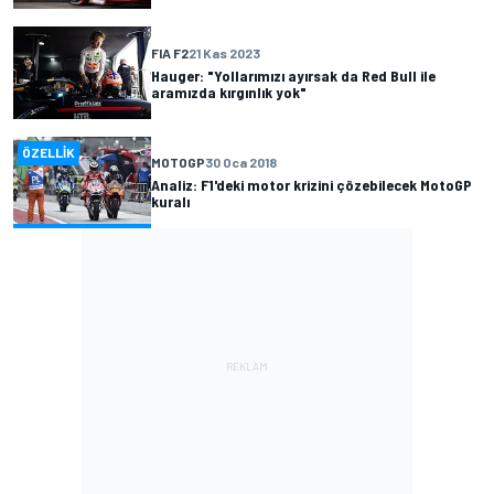
FIA F2
21 Kas 2023
Hauger: "Yollarımızı ayırsak da Red Bull ile
aramızda kırgınlık yok"
ÖZELLIK
MOTOGP
30 Oca 2018
Analiz: F1'deki motor krizini çözebilecek MotoGP
kuralı