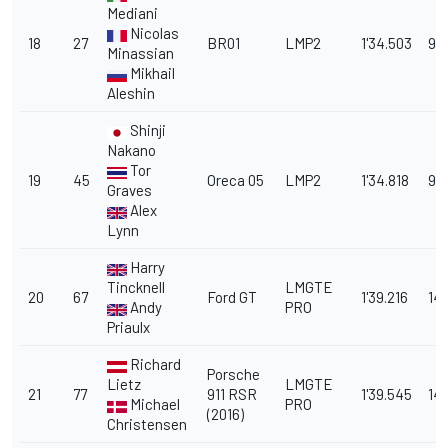
Mediani
Nicolas
18
27
BR01
LMP2
1'34.503
9.
Minassian
Mikhail
Aleshin
Shinji
Nakano
Tor
19
45
Oreca 05
LMP2
1'34.818
9.
Graves
Alex
Lynn
Harry
Tincknell
LMGTE
20
67
Ford GT
1'39.216
14.
Andy
PRO
Priaulx
Richard
Porsche
Lietz
LMGTE
21
77
911 RSR
1'39.545
14.
Michael
PRO
(2016)
Christensen