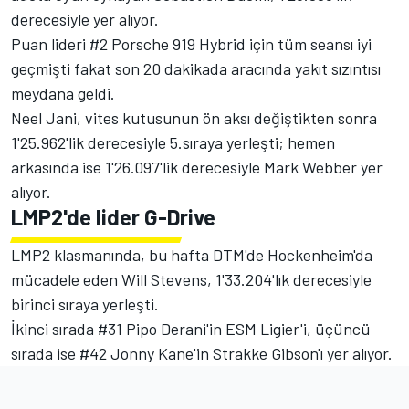
derecesiyle yer alıyor.
Puan lideri #2 Porsche 919 Hybrid için tüm seansı iyi
geçmişti fakat son 20 dakikada aracında yakıt sızıntısı
meydana geldi.
Neel Jani, vites kutusunun ön aksı değiştikten sonra
1'25.962'lik derecesiyle 5.sıraya yerleşti; hemen
arkasında ise 1'26.097'lik derecesiyle Mark Webber yer
alıyor.
LMP2'de lider G-Drive
LMP2 klasmanında, bu hafta DTM'de Hockenheim'da
mücadele eden Will Stevens, 1'33.204'lık derecesiyle
birinci sıraya yerleşti.
İkinci sırada #31 Pipo Derani'in ESM Ligier'i, üçüncü
sırada ise #42 Jonny Kane'in Strakke Gibson'ı yer alıyor.