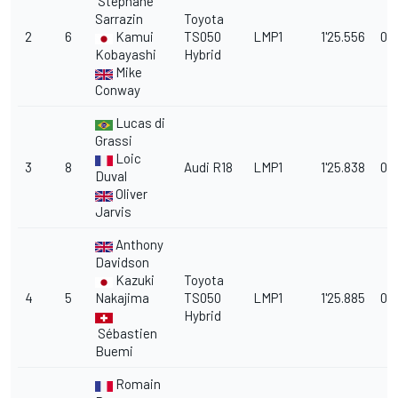
Stéphane
Sarrazin
Toyota
2
6
Kamui
TS050
LMP1
1'25.556
0.
Kobayashi
Hybrid
Mike
Conway
Lucas di
Grassi
Loic
3
8
Audi R18
LMP1
1'25.838
0.
Duval
Oliver
Jarvis
Anthony
Davidson
Kazuki
Toyota
4
5
Nakajima
TS050
LMP1
1'25.885
0.
Hybrid
Sébastien
Buemi
Romain