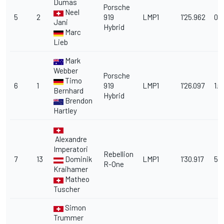
Dumas
Porsche
Neel
5
2
919
LMP1
1'25.962
0.
Jani
Hybrid
Marc
Lieb
Mark
Webber
Porsche
Timo
6
1
919
LMP1
1'26.097
1.0
Bernhard
Hybrid
Brendon
Hartley
Alexandre
Imperatori
Rebellion
7
13
Dominik
LMP1
1'30.917
5.
R-One
Kraihamer
Matheo
Tuscher
Simon
Trummer