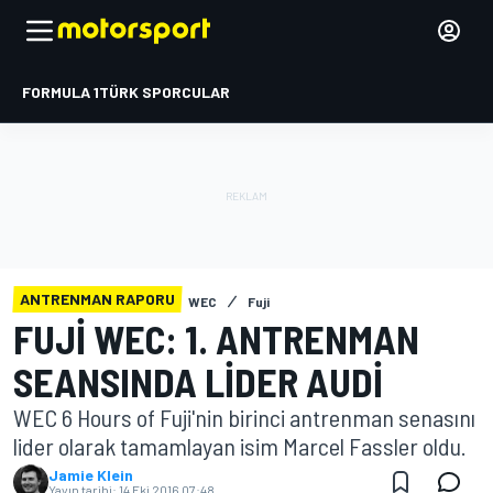
FORMULA 1
TÜRK SPORCULAR
ANTRENMAN RAPORU
WEC
Fuji
FUJI WEC: 1. ANTRENMAN
SEANSINDA LIDER AUDI
WEC 6 Hours of Fuji'nin birinci antrenman senasını
lider olarak tamamlayan isim Marcel Fassler oldu.
Jamie Klein
Yayın tarihi:
14 Eki 2016 07:48