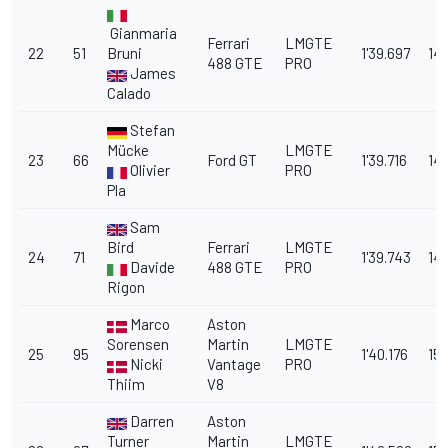
Gianmaria
Ferrari
LMGTE
22
51
Bruni
1'39.697
14.
488 GTE
PRO
James
Calado
Stefan
Mücke
LMGTE
23
66
Ford GT
1'39.716
14
Olivier
PRO
Pla
Sam
Bird
Ferrari
LMGTE
24
71
1'39.743
14.
Davide
488 GTE
PRO
Rigon
Marco
Aston
Sorensen
Martin
LMGTE
25
95
1'40.176
15.
Nicki
Vantage
PRO
Thiim
V8
Darren
Aston
Turner
Martin
LMGTE