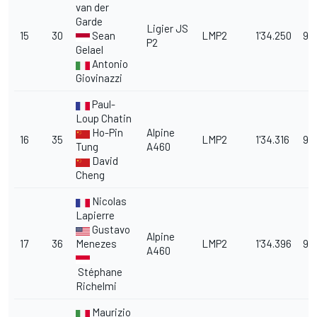
van der
Garde
Ligier JS
15
30
Sean
LMP2
1'34.250
9.
P2
Gelael
Antonio
Giovinazzi
Paul-
Loup Chatin
Ho-Pin
Alpine
16
35
LMP2
1'34.316
9.
Tung
A460
David
Cheng
Nicolas
Lapierre
Gustavo
Alpine
17
36
Menezes
LMP2
1'34.396
9.
A460
Stéphane
Richelmi
Maurizio