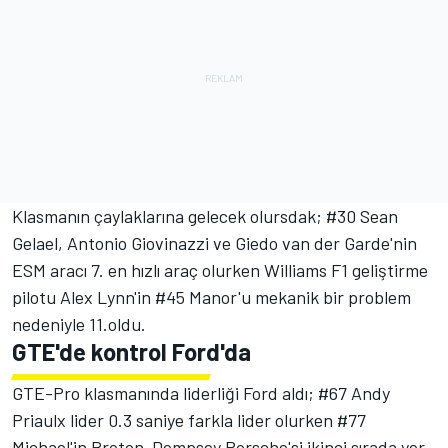
Klasmanın çaylaklarına gelecek olursdak; #30 Sean
Gelael, Antonio Giovinazzi ve Giedo van der Garde'nin
ESM aracı 7. en hızlı araç olurken Williams F1 geliştirme
pilotu Alex Lynn'in #45 Manor'u mekanik bir problem
nedeniyle 11.oldu.
GTE'de kontrol Ford'da
GTE-Pro klasmanında liderliği Ford aldı; #67 Andy
Priaulx lider 0.3 saniye farkla lider olurken #77
Michael'in Proton-Dempsey Porsche'si ikinci sırada yer