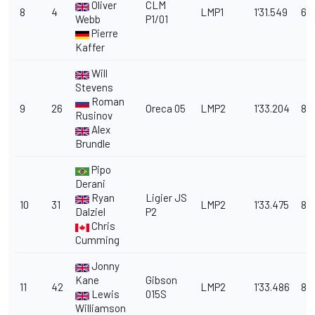
Oliver
CLM
8
4
LMP1
1'31.549
6.5
Webb
P1/01
Pierre
Kaffer
Will
Stevens
Roman
9
26
Oreca 05
LMP2
1'33.204
8.1
Rusinov
Alex
Brundle
Pipo
Derani
Ryan
Ligier JS
10
31
LMP2
1'33.475
8.
Dalziel
P2
Chris
Cumming
Jonny
Kane
Gibson
11
42
LMP2
1'33.486
8.
Lewis
015S
Williamson