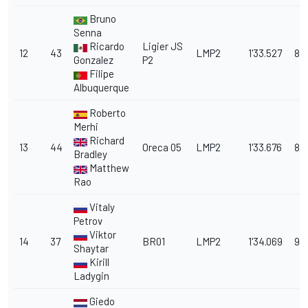
Bruno
Senna
Ricardo
Ligier JS
12
43
LMP2
1'33.527
8.
Gonzalez
P2
Filipe
Albuquerque
Roberto
Merhi
Richard
13
44
Oreca 05
LMP2
1'33.676
8.
Bradley
Matthew
Rao
Vitaly
Petrov
Viktor
14
37
BR01
LMP2
1'34.069
9.
Shaytar
Kirill
Ladygin
Giedo