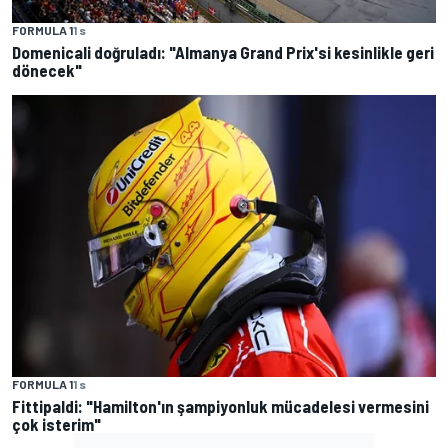
FORMULA 1
1 s
Domenicali doğruladı: "Almanya Grand Prix'si kesinlikle geri
dönecek"
FORMULA 1
1 s
Fittipaldi: "Hamilton'ın şampiyonluk mücadelesi vermesini
çok isterim"