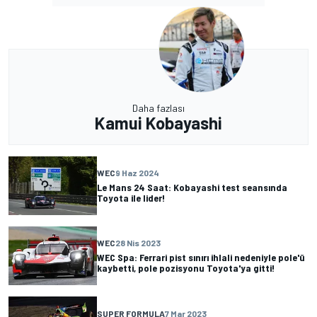
Daha fazlası
Kamui Kobayashi
WEC
9 Haz 2024
Le Mans 24 Saat: Kobayashi test seansında
Toyota ile lider!
WEC
28 Nis 2023
WEC Spa: Ferrari pist sınırı ihlali nedeniyle pole'ü
kaybetti, pole pozisyonu Toyota'ya gitti!
SUPER FORMULA
7 Mar 2023