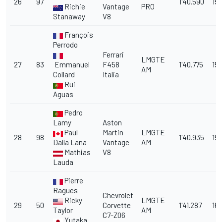
26
97
1'40.590
15.
Richie
Vantage
PRO
Stanaway
V8
François
Perrodo
Ferrari
LMGTE
27
83
Emmanuel
F458
1'40.775
15.
AM
Collard
Italia
Rui
Aguas
Pedro
Lamy
Aston
Paul
Martin
LMGTE
28
98
1'40.935
15.
Dalla Lana
Vantage
AM
Mathias
V8
Lauda
Pierre
Ragues
Chevrolet
Ricky
LMGTE
29
50
Corvette
1'41.287
16.
Taylor
AM
C7-Z06
Yutaka