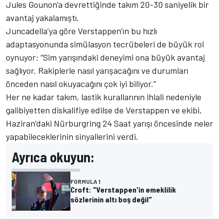
Jules Gounon’a devrettiğinde takım 20-30 saniyelik bir
avantaj yakalamıştı.
Juncadella’ya göre Verstappen’ın bu hızlı
adaptasyonunda simülasyon tecrübeleri de büyük rol
oynuyor: “Sim yarışındaki deneyimi ona büyük avantaj
sağlıyor. Rakiplerle nasıl yarışacağını ve durumları
önceden nasıl okuyacağını çok iyi biliyor.”
Her ne kadar takım, lastik kurallarının ihlali nedeniyle
galibiyetten diskalifiye edilse de Verstappen ve ekibi,
Haziran’daki Nürburgring 24 Saat yarışı öncesinde neler
yapabileceklerinin sinyallerini verdi.
Ayrıca okuyun:
FORMULA 1
Croft: "Verstappen'in emeklilik
sözlerinin altı boş değil"