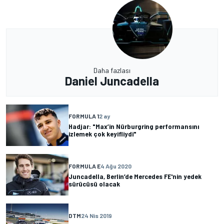
Daha fazlası
Daniel Juncadella
FORMULA 1
2 ay
Hadjar: "Max’in Nürburgring performansını
izlemek çok keyifliydi"
FORMULA E
4 Ağu 2020
Juncadella, Berlin’de Mercedes FE'nin yedek
sürücüsü olacak
DTM
24 Nis 2019