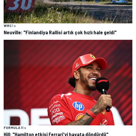
WRC
1 s
Neuville: "Finlandiya Rallisi artık çok hızlı hale geldi"
FORMULA 1
1 s
Hill: "Hamilton etkisi Ferrari'yi hayata döndürdü"