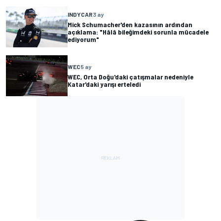
INDYCAR
3 ay
Mick Schumacher'den kazasının ardından
açıklama: "Hâlâ bileğimdeki sorunla mücadele
ediyorum"
WEC
5 ay
WEC, Orta Doğu'daki çatışmalar nedeniyle
Katar'daki yarışı erteledi