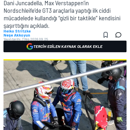
Dani Juncadella, Max Verstappen’in
Nordschleife’de GT3 araçlarla yaptığı ilk ciddi
mücadelede kullandığı “gizli bir taktikle” kendisini
şaşırttığını açıkladı.
Heiko Stritzke
Neşe Akkoyun
Yayın tarihi:
7 Nis 2026 09:25
TERCIH EDILEN KAYNAK OLARAK EKLE