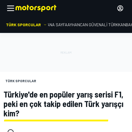
TÜRK SPORCULAR
ANA SAYFA
AYHANCAN GÜVEN
ALI TÜRKKAN
BA
TÜRK SPORCULAR
Türkiye'de en popüler yarış serisi F1,
peki en çok takip edilen Türk yarışçı
kim?