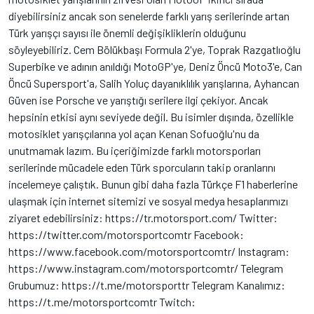
diyebilirsiniz ancak son senelerde farklı yarış serilerinde artan
Türk yarışçı sayısı ile önemli değişikliklerin olduğunu
söyleyebiliriz. Cem Bölükbaşı Formula 2'ye, Toprak Razgatlıoğlu
Superbike ve adının anıldığı MotoGP'ye, Deniz Öncü Moto3'e, Can
Öncü Supersport'a, Salih Yoluç dayanıklılık yarışlarına, Ayhancan
Güven ise Porsche ve yarıştığı serilere ilgi çekiyor. Ancak
hepsinin etkisi aynı seviyede değil. Bu isimler dışında, özellikle
motosiklet yarışçılarına yol açan Kenan Sofuoğlu'nu da
unutmamak lazım. Bu içeriğimizde farklı motorsporları
serilerinde mücadele eden Türk sporcuların takip oranlarını
incelemeye çalıştık. Bunun gibi daha fazla Türkçe F1 haberlerine
ulaşmak için internet sitemizi ve sosyal medya hesaplarımızı
ziyaret edebilirsiniz: https://tr.motorsport.com/ Twitter:
https://twitter.com/motorsportcomtr Facebook:
https://www.facebook.com/motorsportcomtr/ Instagram:
https://www.instagram.com/motorsportcomtr/ Telegram
Grubumuz: https://t.me/motorsporttr Telegram Kanalımız:
https://t.me/motorsportcomtr Twitch: