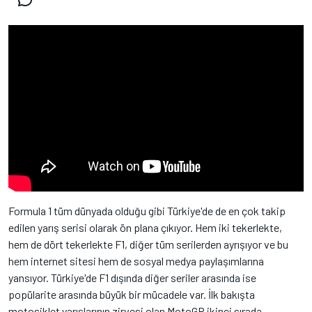
Formula 1 tüm dünyada olduğu gibi Türkiye'de de en çok takip
edilen yarış serisi olarak ön plana çıkıyor. Hem iki tekerlekte,
hem de dört tekerlekte F1, diğer tüm serilerden ayrışıyor ve bu
hem internet sitesi hem de sosyal medya paylaşımlarına
yansıyor. Türkiye'de F1 dışında diğer seriler arasında ise
popülarite arasında büyük bir mücadele var. İlk bakışta
motosiklet yarışlarının zirvesi olan MotoGP ikinci sırada