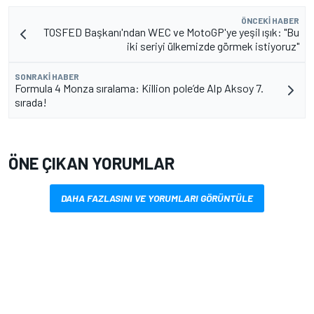
ÖNCEKI HABER
TOSFED Başkanı'ndan WEC ve MotoGP'ye yeşil ışık: "Bu
iki seriyi ülkemizde görmek istiyoruz"
SONRAKI HABER
Formula 4 Monza sıralama: Killion pole’de Alp Aksoy 7.
sırada!
ÖNE ÇIKAN YORUMLAR
DAHA FAZLASINI VE YORUMLARI GÖRÜNTÜLE