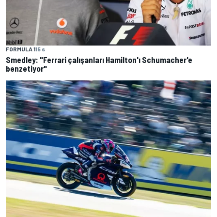
FORMULA 1
15 s
Smedley: "Ferrari çalışanları Hamilton'ı Schumacher'e
benzetiyor"