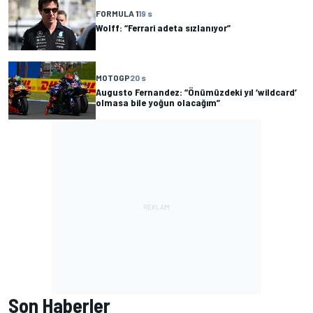
FORMULA 1
19 s
Wolff: “Ferrari adeta sızlanıyor”
MOTOGP
20 s
Augusto Fernandez: “Önümüzdeki yıl ‘wildcard’
olmasa bile yoğun olacağım”
Son Haberler