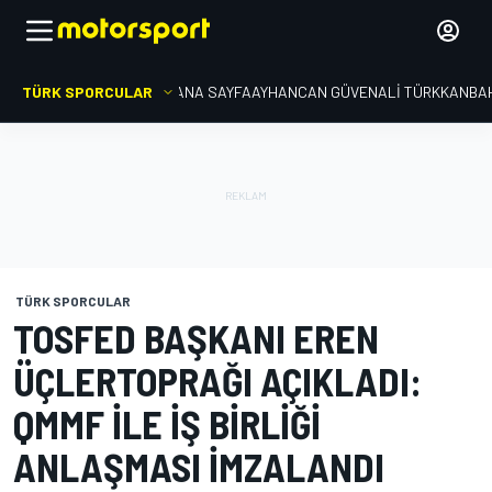
TÜRK SPORCULAR
ANA SAYFA
AYHANCAN GÜVEN
ALI TÜRKKAN
BA
TÜRK SPORCULAR
TOSFED BAŞKANI EREN
ÜÇLERTOPRAĞI AÇIKLADI:
QMMF ILE IŞ BIRLIĞI
ANLAŞMASI IMZALANDI