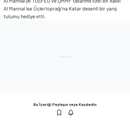
Al Mannai'ye TOSFED ve QMMF tasarımlı özel bir kask;
Al Mannai ise Üçlertoprağı'na Katar desenli bir yarış
tulumu hediye etti.
Bu İçeriği Paylaşın veya Kaydedin