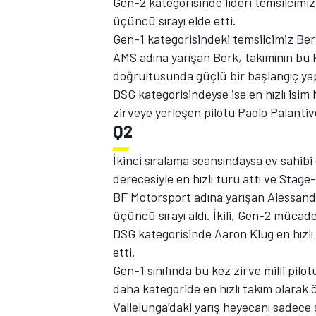
Gen-2 kategorisinde lideri temsilcimi
üçüncü sırayı elde etti.
Gen-1 kategorisindeki temsilcimiz Ber
AMS adına yarışan Berk, takımının bu
doğrultusunda güçlü bir başlangıç yap
DSG kategorisindeyse ise en hızlı isi
zirveye yerleşen pilotu Paolo Palantiv
Q2
İkinci sıralama seansındaysa ev sahibi 
derecesiyle en hızlı turu attı ve Stage-
BF Motorsport adına yarışan Alessandro
üçüncü sırayı aldı. İkili, Gen-2 mücad
DSG kategorisinde Aaron Klug en hızlı 
etti.
Gen-1 sınıfında bu kez zirve milli p
daha kategoride en hızlı takım olarak ö
Vallelunga’daki yarış heyecanı sadece sı