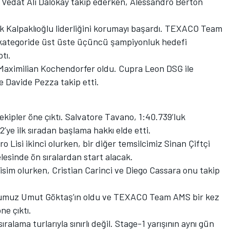
z Vedat Ali Dalokay takip ederken, Alessandro Berton
k Kalpaklıoğlu liderliğini korumayı başardı. TEXACO Team
 kategoride üst üste üçüncü şampiyonluk hedefi
tı.
m Maximilian Kochendorfer oldu. Cupra Leon DSG ile
e Davide Pezza takip etti.
ekipler öne çıktı. Salvatore Tavano, 1:40.739’luk
2’ye ilk sıradan başlama hakkı elde etti.
 Lisi ikinci olurken, bir diğer temsilcimiz Sinan Çiftçi
elesinde ön sıralardan start alacak.
isim olurken, Cristian Carinci ve Diego Cassara onu takip
ilotumuz Umut Göktaş’ın oldu ve TEXACO Team AMS bir kez
ne çıktı.
ralama turlarıyla sınırlı değil. Stage-1 yarışının aynı gün