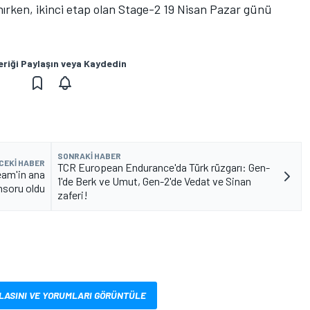
nırken, ikinci etap olan Stage-2 19 Nisan Pazar günü
eriği Paylaşın veya Kaydedin
SONRAKI HABER
CEKI HABER
TCR European Endurance'da Türk rüzgarı: Gen-
eam'in ana
1'de Berk ve Umut, Gen-2'de Vedat ve Sinan
soru oldu
zaferi!
LASINI VE YORUMLARI GÖRÜNTÜLE