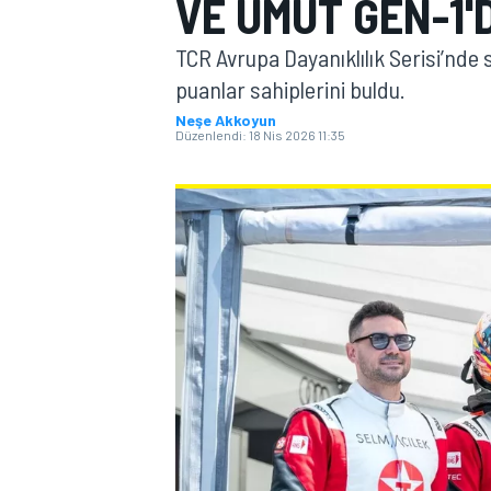
VE UMUT GEN-1'
MOTOGP
TCR Avrupa Dayanıklılık Serisi’nde
puanlar sahiplerini buldu.
Neşe Akkoyun
Düzenlendi:
18 Nis 2026 11:35
WORLD SUPERBIKE