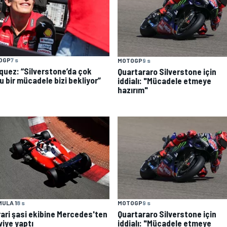
OGP
7 s
MOTOGP
9 s
quez: “Silverstone’da çok
Quartararo Silverstone için
u bir mücadele bizi bekliyor”
iddialı: "Mücadele etmeye
hazırım"
ULA 1
8 s
MOTOGP
9 s
rari şasi ekibine Mercedes'ten
Quartararo Silverstone için
viye yaptı
iddialı: "Mücadele etmeye