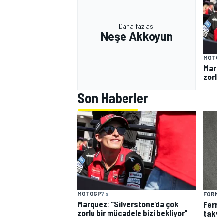
Daha fazlası
Neşe Akkoyun
MOT
Mar
zorl
Son Haberler
MOTOGP
7 s
FORM
Marquez: “Silverstone’da çok
Fer
zorlu bir mücadele bizi bekliyor”
tak