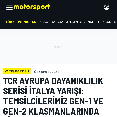
TÜRK SPORCULAR
ANA SAYFA
AYHANCAN GÜVEN
ALI TÜRKKAN
BA
YARIŞ RAPORU
TÜRK SPORCULAR
TCR AVRUPA DAYANIKLILIK
SERISI İTALYA YARIŞI:
TEMSILCILERIMIZ GEN-1 VE
GEN-2 KLASMANLARINDA