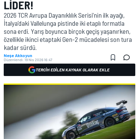
LIDER!
2026 TCR Avrupa Dayanıklılık Serisi’nin ilk ayağı,
İtalya’daki Vallelunga pistinde iki etaplı formatla
sona erdi. Yarış boyunca birçok geçiş yaşanırken,
özellikle ikinci etaptaki Gen-2 mücadelesi son tura
kadar sürdü.
Neşe Akkoyun
Düzenlendi:
19 Nis 2026 16:47
TERCIH EDILEN KAYNAK OLARAK EKLE