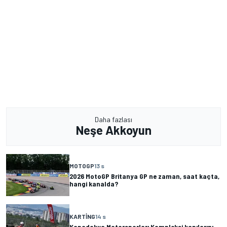
Daha fazlası
Neşe Akkoyun
MOTOGP
13 s
2026 MotoGP Britanya GP ne zaman, saat kaçta,
hangi kanalda?
KARTING
14 s
Kapadokya Motorsporları Kompleksi kapılarını